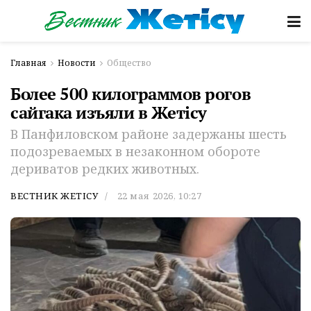
Главная
Новости
Общество
Более 500 килограммов рогов
сайгака изъяли в Жетісу
В Панфиловском районе задержаны шесть
подозреваемых в незаконном обороте
дериватов редких животных.
ВЕСТНИК ЖЕТІСУ
22 мая 2026, 10:27