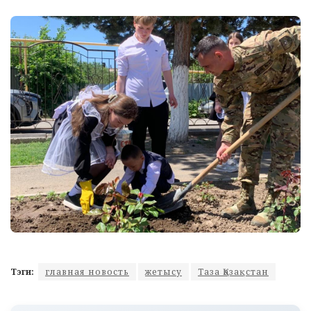
Тэги:
главная новость
жетысу
Таза Қазақстан