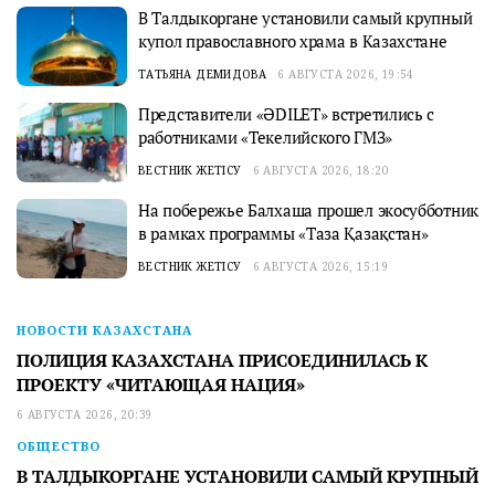
В Талдыкоргане установили самый крупный
купол православного храма в Казахстане
ТАТЬЯНА ДЕМИДОВА
6 АВГУСТА 2026, 19:54
Представители «ӘDILET» встретились с
работниками «Текелийского ГМЗ»
ВЕСТНИК ЖЕТІСУ
6 АВГУСТА 2026, 18:20
На побережье Балхаша прошел экосубботник
в рамках программы «Таза Қазақстан»
ВЕСТНИК ЖЕТІСУ
6 АВГУСТА 2026, 15:19
НОВОСТИ КАЗАХСТАНА
ПОЛИЦИЯ КАЗАХСТАНА ПРИСОЕДИНИЛАСЬ К
ПРОЕКТУ «ЧИТАЮЩАЯ НАЦИЯ»
6 АВГУСТА 2026, 20:39
ОБЩЕСТВО
В ТАЛДЫКОРГАНЕ УСТАНОВИЛИ САМЫЙ КРУПНЫЙ