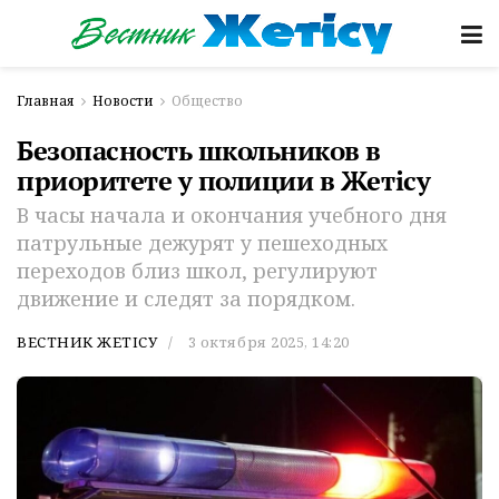
Главная
Новости
Общество
Безопасность школьников в
приоритете у полиции в Жетiсу
В часы начала и окончания учебного дня
патрульные дежурят у пешеходных
переходов близ школ, регулируют
движение и следят за порядком.
ВЕСТНИК ЖЕТІСУ
3 октября 2025, 14:20