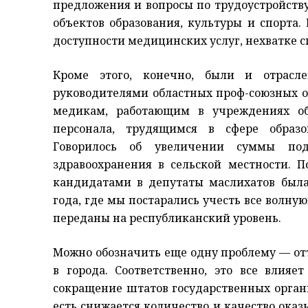
предложения и вопросы по трудоустройству
объектов образования, культуры и спорта.
доступности медицинских услуг, нехватке 
Кроме этого, конечно, были и отрасл
руководителями областных проф-союзных 
медикам, работающим в учреждениях об
персонала, трудящимся в сфере образо
Говорилось об увеличении суммы по
здравоохранения в сельской местности. П
кандидатами в депутаты маслихатов была
года, где мы постарались учесть все волн
переданы на республиканский уровень.
Можно обозначить еще одну проблему — отт
в города. Соответственно, это все влияе
сокращение штатов государственных органи
есть снижается количество и качество оказ