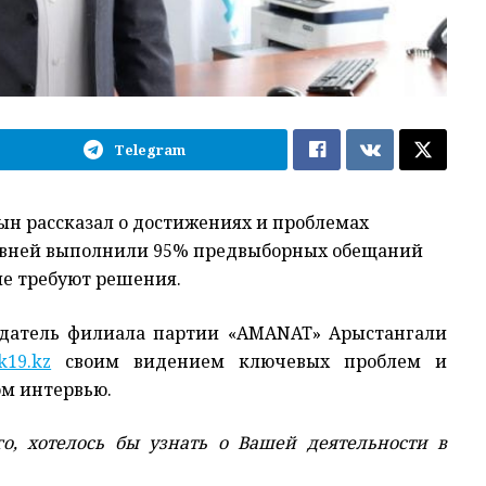
Telegram
ын рассказал о достижениях и проблемах
уровней выполнили 95% предвыборных обещаний
ые требуют решения.
седатель филиала партии «AMANAT» Арыстангали
k19.kz
своим видением ключевых проблем и
ом интервью.
о, хотелось бы узнать о Вашей деятельности в