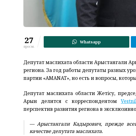
27
Whatsapp
просм.
Депутат маслихата области Арыстангали Ар
региона. За год работы депутаты разных 
партии «AMANAT», но есть и вопросы, котор
Депутат маслихата области Жетiсу, пред
Арын делится с корреспондентом
Vestni
перспектив развития региона в эксклюзивн
— Арыстангали Кадырович, прежде всег
качестве депутата маслихата.