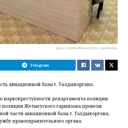
пресс-служба Жетысуского гарнизона.
Telegram
сть авиационной базы г. Талдыкоргана.
ю наркопреступности департамента полиции
ой полиции Жетысуского гарнизона провели
кой части авиационной базы г. Талдыкоргана,
лужбу правоохранительного органа.