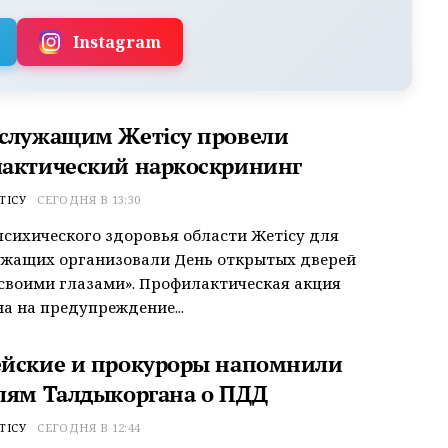
Instagram
служащим Жетісу провели
актический наркоскрининг
ТІСУ
СЕГОДНЯ В 13:30
психического здоровья области Жетісу для
ужащих организовали День открытых дверей
своими глазами». Профилактическая акция
а на предупреждение...
йские и прокуроры напомнили
лям Талдыкоргана о ПДД
ТІСУ
СЕГОДНЯ В 12:44