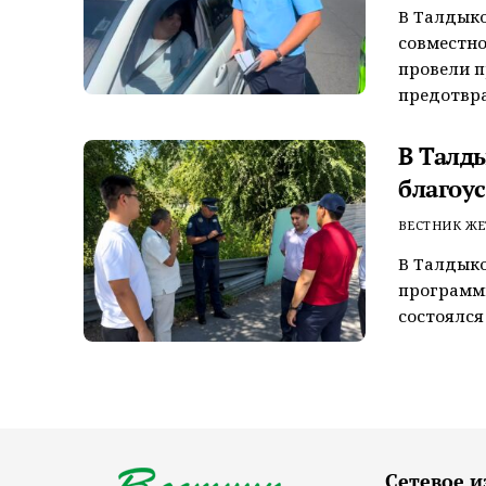
В Талдык
совместно
провели 
предотвра
В Талд
благоу
ВЕСТНИК ЖЕ
В Талдыко
программы
состоялся
Сетевое и