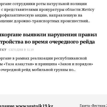
органе сотрудники роты патрульной полиции
 с представителями прокуратуры области Жетісу
профилактическую акцию, направленную на
щение дорожно-транспортных происшествий...
ыкоргане выявили нарушения правил
стройства во время очередного рейда
ТІСУ
СЕГОДНЯ В 11:19
ргане в рамках реализации республиканской
 «Таза Қазақстан» и принципа «Закон и порядок»
 очередной рейд мобильной группы по...
здание www.vestnik19.kz
Газета «Вестник 