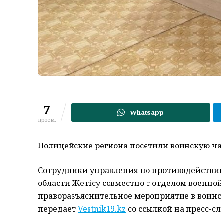
7
Whatsapp
просм.
Полицейские региона посетили воинскую ча
Сотрудники управления по противодействи
области Жетісу совместно с отделом военн
праворазъяснительное мероприятие в воинс
передает
Vestnik19.kz
со ссылкой на пресс-с