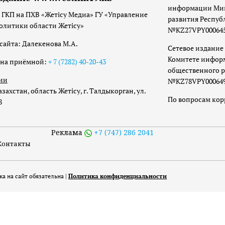
информации Мин
 ГКП на ПХВ «Жетісу Медиа» ГУ «Управление
развития Респуб
олитики области Жетісу»
№KZ27VPY00064533
сайта: Далекенова М.А.
Сетевое издание 
Комитете инфор
она приёмной:
+ 7 (7282) 40-20-43
общественного р
ии
№KZ78VPY00064973
захстан, область Жетісу, г. Талдыкорган, ул.
По вопросам ко
8
Реклама
+7 (747) 286 2041
Контакты
а на сайт обязательна |
Политика конфиденциальности