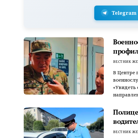
Telegram
Военно
профил
ВЕСТНИК ЖЕ
В Центре 
военносл
«Увидеть 
направлен
Полице
водите
ВЕСТНИК ЖЕ