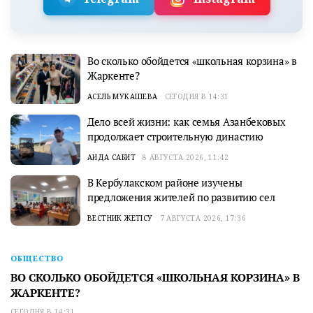
Во сколько обойдется «школьная корзина» в
Жаркенте?
АСЕЛЬ МУКАШЕВА
СЕГОДНЯ В 14:31
Дело всей жизни: как семья Азанбековых
продолжает строительную династию
АИДА САБИТ
8 АВГУСТА 2026, 11:42
В Кербулакском районе изучены
предложения жителей по развитию сел
ВЕСТНИК ЖЕТІСУ
7 АВГУСТА 2026, 17:36
ОБЩЕСТВО
ВО СКОЛЬКО ОБОЙДЕТСЯ «ШКОЛЬНАЯ КОРЗИНА» В
ЖАРКЕНТЕ?
СЕГОДНЯ В 14:31