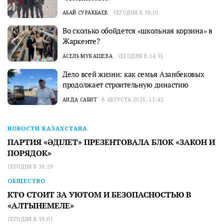
АБАЙ СУРАКБАЕВ
СЕГОДНЯ В 18:01
Во сколько обойдется «школьная корзина» в
Жаркенте?
АСЕЛЬ МУКАШЕВА
СЕГОДНЯ В 14:31
Дело всей жизни: как семья Азанбековых
продолжает строительную династию
АИДА САБИТ
8 АВГУСТА 2026, 11:42
НОВОСТИ КАЗАХСТАНА
ПАРТИЯ «ӘДІЛЕТ» ПРЕЗЕНТОВАЛА БЛОК «ЗАКОН И
ПОРЯДОК»
СЕГОДНЯ В 18:29
ОБЩЕСТВО
КТО СТОИТ ЗА УЮТОМ И БЕЗОПАСНОСТЬЮ В
«АЛТЫНЕМЕЛЕ»
СЕГОДНЯ В 18:01