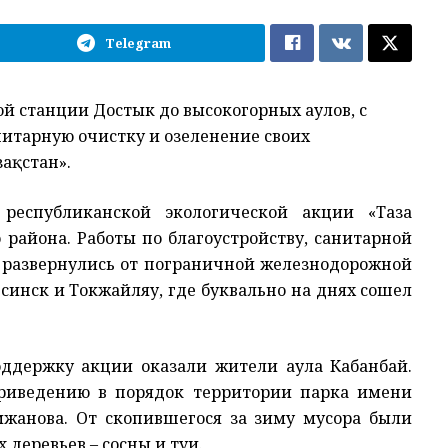
Telegram
й станции Достык до высокогорных аулов, с
анитарную очистку и озеленение своих
зақстан».
республиканской экологической акции «Таза
 района. Работы по благоустройству, санитарной
 развернулись от пограничной железнодорожной
синск и Токжайляу, где буквально на днях сошел
оддержку акции оказали жители аула Кабанбай.
приведению в порядок территории парка имени
мжанова. От скопившегося за зиму мусора были
деревьев – сосны и туи.