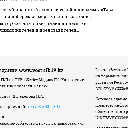
республиканской экологической программы «Таза
» на побережье озера Балхаш состоялся
ый субботник, объединивший десятки
шных жителей и представителей...
здание www.vestnik19.kz
Газета «Вестник 
информации Мин
 ГКП на ПХВ «Жетісу Медиа» ГУ «Управление
развития Респуб
олитики области Жетісу»
№KZ27VPY00064533
сайта: Далекенова М.А.
Сетевое издание 
Комитете инфор
она приёмной:
+ 7 (7282) 40-20-43
общественного р
ии
№KZ78VPY00064973
захстан, область Жетісу, г. Талдыкорган, ул.
По вопросам ко