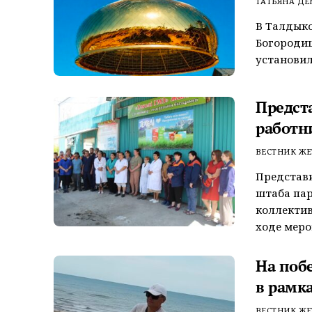
ТАТЬЯНА Д
В Талдыко
Богороди
установил
Предст
работн
ВЕСТНИК ЖЕ
Представ
штаба пар
коллектив
ходе меро
На поб
в рамк
ВЕСТНИК ЖЕ