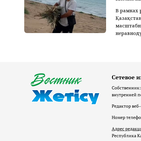
В рамках 
Қазақстан
масштабн
неравноду
Сетевое и
Собственник:
внутренней п
Редактор веб-
Номер телеф
Адрес редакц
Республика Ка