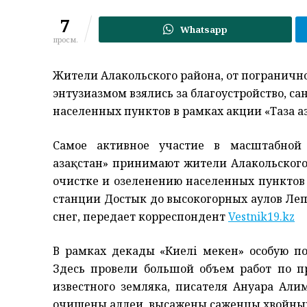
7
Whatsapp
просм.
Жители Алакольского района, от погранично
энтузиазмом взялись за благоустройство, с
населенных пунктов в рамках акции «Таза Қа
Самое активное участие в масштабной 
Қазақстан» принимают жители Алакольского
очистке и озеленению населенных пунктов
станции Достык до высокогорных аулов Леп
снег, передает корреспондент
Vestnik19.kz
В рамках декады «Киелі мекен» особую п
Здесь провели большой объем работ по 
известного земляка, писателя Ануара Али
очищены аллеи, высажены саженцы хвойных 