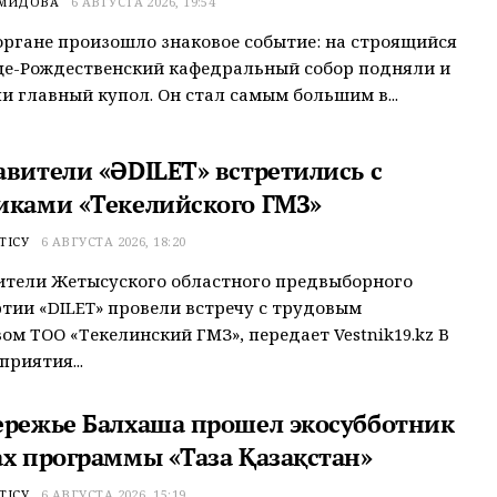
ЕМИДОВА
6 АВГУСТА 2026, 19:54
ргане произошло знаковое событие: на строящийся
це-Рождественский кафедральный собор подняли и
и главный купол. Он стал самым большим в...
авители «ӘDILET» встретились с
иками «Текелийского ГМЗ»
ТІСУ
6 АВГУСТА 2026, 18:20
ители Жетысуского областного предвыборного
тии «ӘDILET» провели встречу с трудовым
ом ТОО «Текелинский ГМЗ», передает Vestnik19.kz В
приятия...
ережье Балхаша прошел экосубботник
ах программы «Таза Қазақстан»
ТІСУ
6 АВГУСТА 2026, 15:19