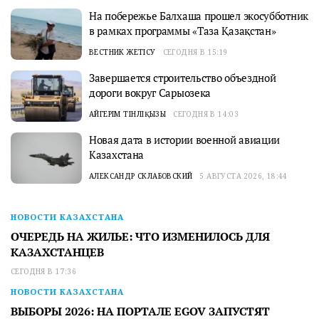
На побережье Балхаша прошел экосубботник
в рамках программы «Таза Қазақстан»
ВЕСТНИК ЖЕТІСУ
СЕГОДНЯ В 15:19
Завершается строительство объездной
дороги вокруг Сарыозека
АЙГЕРІМ ТІНӘЛІҚЫЗЫ
СЕГОДНЯ В 14:03
Новая дата в истории военной авиации
Казахстана
АЛЕКСАНДР СКЛАБОВСКИЙ
5 АВГУСТА 2026, 18:44
НОВОСТИ КАЗАХСТАНА
ОЧЕРЕДЬ НА ЖИЛЬЕ: ЧТО ИЗМЕНИЛОСЬ ДЛЯ
КАЗАХСТАНЦЕВ
СЕГОДНЯ В 17:36
НОВОСТИ КАЗАХСТАНА
ВЫБОРЫ 2026: НА ПОРТАЛЕ EGOV ЗАПУСТЯТ