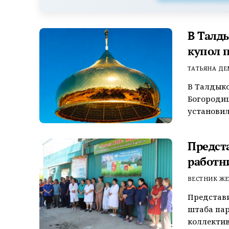
В Талд
купол 
ТАТЬЯНА Д
В Талдыко
Богороди
установил
Предст
работн
ВЕСТНИК ЖЕ
Представ
штаба пар
коллектив