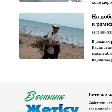
ходе меро
На поб
в рамк
ВЕСТНИК ЖЕ
В рамках 
Қазақстан
масштабн
неравноду
Сетевое и
Собственник:
внутренней п