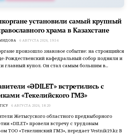
ыкоргане установили самый крупный
православного храма в Казахстане
ЕМИДОВА
6 АВГУСТА 2026, 19:54
ргане произошло знаковое событие: на строящийся
це-Рождественский кафедральный собор подняли и
и главный купол. Он стал самым большим в...
авители «ӘDILET» встретились с
иками «Текелийского ГМЗ»
ТІСУ
6 АВГУСТА 2026, 18:20
ители Жетысуского областного предвыборного
тии «ӘDILET» провели встречу с трудовым
ом ТОО «Текелинский ГМЗ», передает Vestnik19.kz В