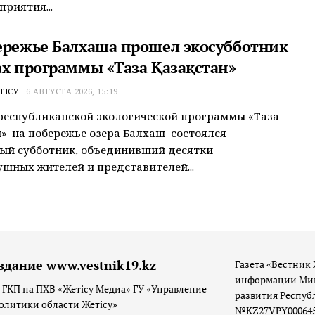
приятия...
ережье Балхаша прошел экосубботник
ах программы «Таза Қазақстан»
ТІСУ
6 АВГУСТА 2026, 15:19
республиканской экологической программы «Таза
» на побережье озера Балхаш состоялся
ый субботник, объединивший десятки
шных жителей и представителей...
здание www.vestnik19.kz
Газета «Вестник 
информации Мин
 ГКП на ПХВ «Жетісу Медиа» ГУ «Управление
развития Респуб
олитики области Жетісу»
№KZ27VPY00064533