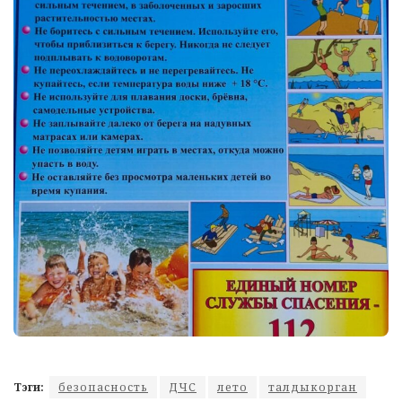
Тэги:
безопасность
ДЧС
лето
талдыкорган