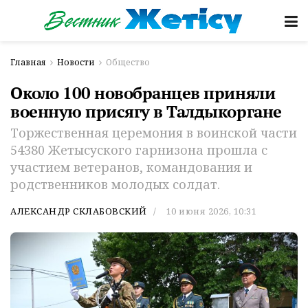
Главная
Новости
Общество
Около 100 новобранцев приняли
военную присягу в Талдыкоргане
Торжественная церемония в воинской части
54380 Жетысуского гарнизона прошла с
участием ветеранов, командования и
родственников молодых солдат.
АЛЕКСАНДР СКЛАБОВСКИЙ
10 июня 2026, 10:31