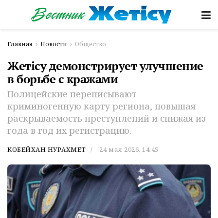
Главная
Новости
Общество
Жетiсу демонстрирует улучшение
в борьбе с кражами
Полицейские переписывают
криминогенную карту региона, повышая
раскрываемость преступлений и снижая из
года в год их регистрацию.
КОБЕЙХАН НУРАХМЕТ
24 мая 2026, 14:45