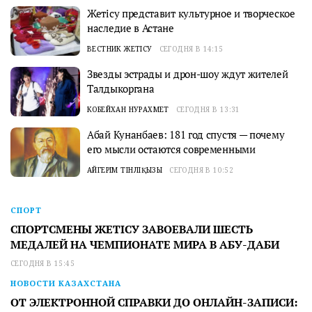
Жетісу представит культурное и творческое
наследие в Астане
ВЕСТНИК ЖЕТІСУ
СЕГОДНЯ В 14:15
Звезды эстрады и дрон-шоу ждут жителей
Талдыкоргана
КОБЕЙХАН НУРАХМЕТ
СЕГОДНЯ В 13:31
Абай Кунанбаев: 181 год спустя — почему
его мысли остаются современными
АЙГЕРІМ ТІНӘЛІҚЫЗЫ
СЕГОДНЯ В 10:52
СПОРТ
СПОРТСМЕНЫ ЖЕТІСУ ЗАВОЕВАЛИ ШЕСТЬ
МЕДАЛЕЙ НА ЧЕМПИОНАТЕ МИРА В АБУ-ДАБИ
СЕГОДНЯ В 15:45
НОВОСТИ КАЗАХСТАНА
ОТ ЭЛЕКТРОННОЙ СПРАВКИ ДО ОНЛАЙН-ЗАПИСИ: