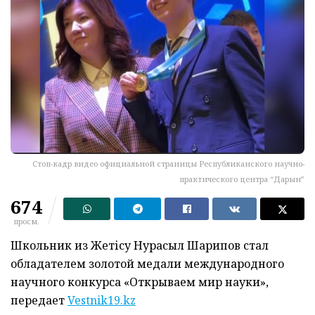
Стоп-кадр видео официальной страницы Республиканского научно-
практического центра “Дарын”
674
просм.
Школьник из Жетісу Нурасыл Шарипов стал
обладателем золотой медали международного
научного конкурса «Открываем мир науки»,
передает
Vestnik19.kz