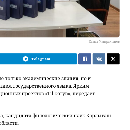
Канат Умиралинов
Telegram
е только академические знания, но и
итием государственного языка. Ярким
ионных проектов «Til Daryn», передает
ога, кандидата филологических наук Карлыгаш
области.