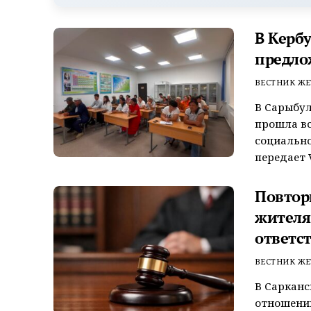
В Керб
предло
ВЕСТНИК ЖЕ
В Сарыбул
прошла вс
социально
передает V
Повтор
жителя
ответс
ВЕСТНИК ЖЕ
В Сарканс
отношении