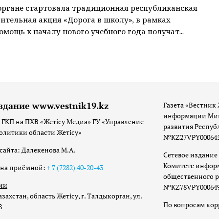
ргане стартовала традиционная республиканская
ительная акция «Дорога в школу», в рамках
омощь к началу нового учебного года получат...
здание www.vestnik19.kz
Газета «Вестник 
информации Мин
 ГКП на ПХВ «Жетісу Медиа» ГУ «Управление
развития Респуб
олитики области Жетісу»
№KZ27VPY00064533
сайта: Далекенова М.А.
Сетевое издание 
Комитете инфор
она приёмной:
+ 7 (7282) 40-20-43
общественного р
ии
№KZ78VPY00064973
захстан, область Жетісу, г. Талдыкорган, ул.
По вопросам ко
8