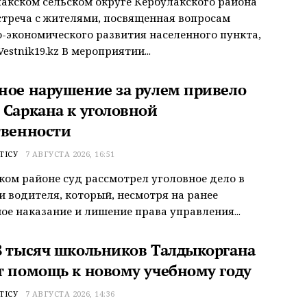
акском сельском округе Кербулакского района
треча с жителями, посвященная вопросам
-экономического развития населенного пункта,
estnik19.kz В мероприятии...
ное нарушение за рулем привело
 Саркана к уголовной
твенности
ТІСУ
7 АВГУСТА 2026, 16:51
ком районе суд рассмотрел уголовное дело в
 водителя, который, несмотря на ранее
ое наказание и лишение права управления...
8 тысяч школьников Талдыкоргана
т помощь к новому учебному году
ТІСУ
7 АВГУСТА 2026, 14:36