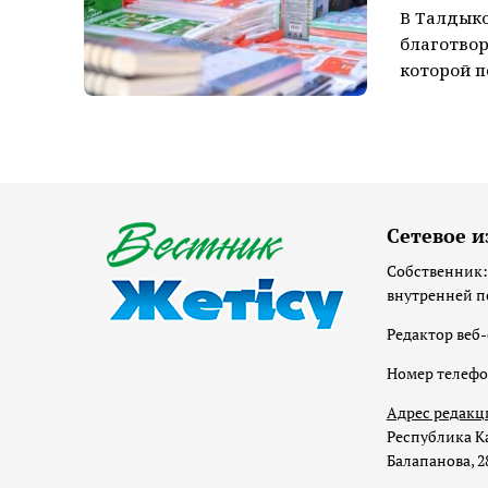
В Талдыко
благотвор
которой п
Сетевое и
Собственник:
внутренней п
Редактор веб-
Номер телеф
Адрес редакц
Республика Ка
Балапанова, 2