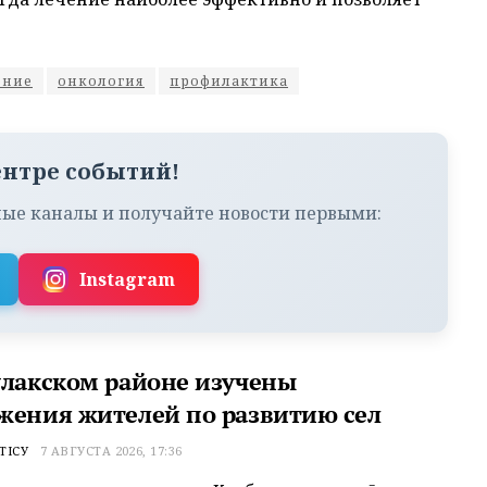
ение
онкология
профилактика
ентре событий!
ые каналы и получайте новости первыми:
Instagram
улакском районе изучены
жения жителей по развитию сел
ТІСУ
7 АВГУСТА 2026, 17:36