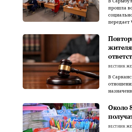
В Сарыбул
прошла вс
социально
передает V
Повтор
жителя
ответс
ВЕСТНИК ЖЕ
В Сарканс
отношении
назначенн
Около 
получа
ВЕСТНИК ЖЕ