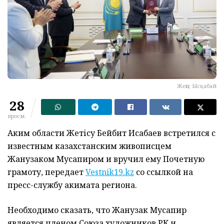
Жеңіс Ысқабай
28
просм.
Аким области Жетісу Бейбит Исабаев встретился с
известным казахстанским живописцем
Жанузаком Мусапиром и вручил ему Почетную
грамоту, передает
Vestnik19.kz
со ссылкой на
пресс-службу акимата региона.
Необходимо сказать, что Жанузак Мусапир
является членом Союза художников РК и