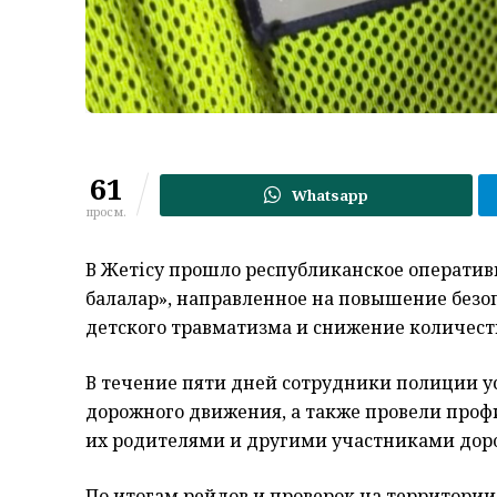
61
Whatsapp
просм.
В Жетісу прошло республиканское операти
балалар», направленное на повышение без
детского травматизма и снижение количест
В течение пяти дней сотрудники полиции у
дорожного движения, а также провели про
их родителями и другими участниками дор
По итогам рейдов и проверок на территории