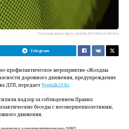
Стоп-кадр видео пресс-службы ДП области Жетісу
Telegram
вно-профилактическое мероприятие «Жолдағы
опасности дорожного движения, предупреждение
ва ДТП, передает
Vestnik19.kz
силили надзор за соблюдением Правил
филактические беседы с несовершеннолетними,
ожного движения.
 региона зарегистрировано 1097