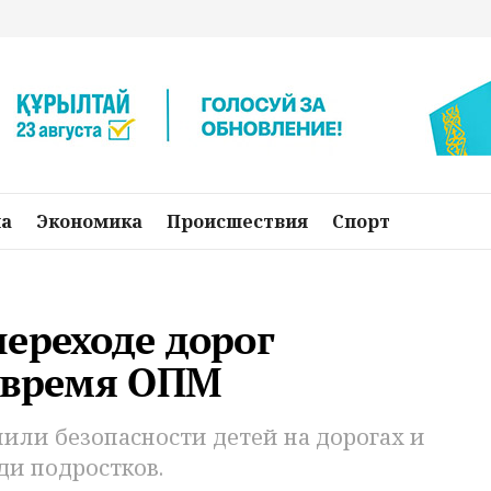
на
Экономика
Происшествия
Спорт
ереходе дорог
а время ОПМ
или безопасности детей на дорогах и
и подростков.