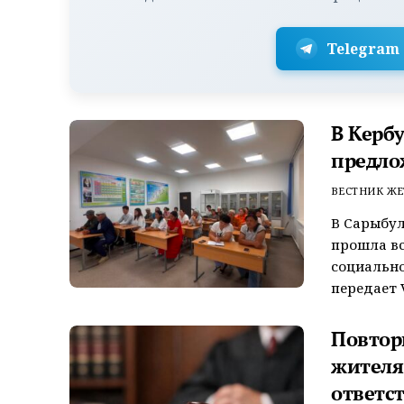
Telegram
В Керб
предло
ВЕСТНИК ЖЕ
В Сарыбул
прошла вс
социально
передает V
Повтор
жителя
ответс