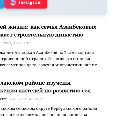
Instagram
сей жизни: как семья Азанбековых
жает строительную династию
Т
СЕГОДНЯ В 11:42
ока лет Адильхан Азанбеков из Талдыкоргана
строительной отрасли. Сегодня его сыновья
т семейное дело, сочетая многолетний опыт с...
улакском районе изучены
жения жителей по развитию сел
ТІСУ
7 АВГУСТА 2026, 17:36
акском сельском округе Кербулакского района
треча с жителями, посвященная вопросам