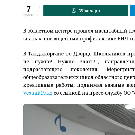
7
Whatsapp
просм.
В областном центре прошел масштабный тво
знать!», посвященный профилактике ВИЧ-и
В Талдыкоргане во Дворце Школьников про
не нужно! Нужно знать!", направлен
подрастающего поколения. Меропри
общеобразовательных школ областного цент
креативные работы, поднимая важные воп
Vestnik19.kz
со ссылкой на пресс-службу ОО "Қ