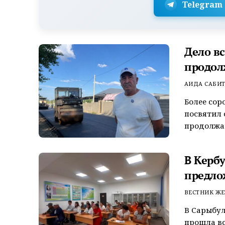
Telegram
Дело в
продол
АИДА САБИ
Более сор
посвятил 
продолжаю
В Керб
предло
ВЕСТНИК ЖЕ
В Сарыбул
прошла вс