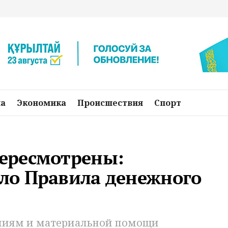
на
Экономика
Происшествия
Спорт
ересмотрены:
ло Правила денежного
емиям и материальной помощи