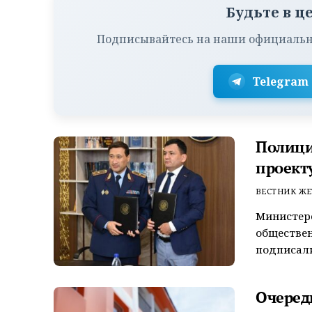
Будьте в ц
Подписывайтесь на наши официальн
Telegram
Полици
проект
ВЕСТНИК ЖЕ
Министерс
обществен
подписали
Очеред