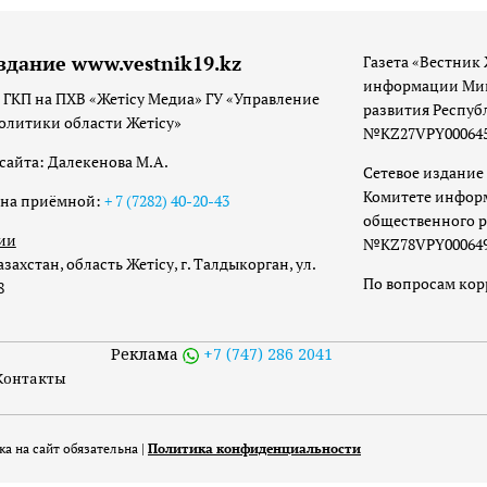
здание www.vestnik19.kz
Газета «Вестник 
информации Мин
 ГКП на ПХВ «Жетісу Медиа» ГУ «Управление
развития Респуб
олитики области Жетісу»
№KZ27VPY00064533
сайта: Далекенова М.А.
Сетевое издание 
Комитете инфор
она приёмной:
+ 7 (7282) 40-20-43
общественного р
ии
№KZ78VPY00064973
захстан, область Жетісу, г. Талдыкорган, ул.
По вопросам ко
8
Реклама
+7 (747) 286 2041
Контакты
а на сайт обязательна |
Политика конфиденциальности