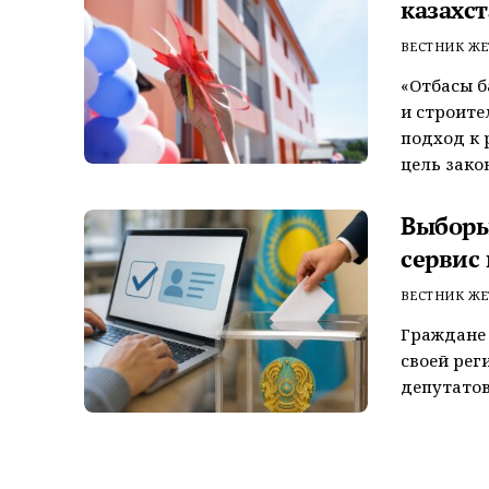
казахс
ВЕСТНИК ЖЕ
«Отбасы б
и строите
подход к 
цель зако
Выборы 
сервис
ВЕСТНИК ЖЕ
Граждане 
своей рег
депутатов