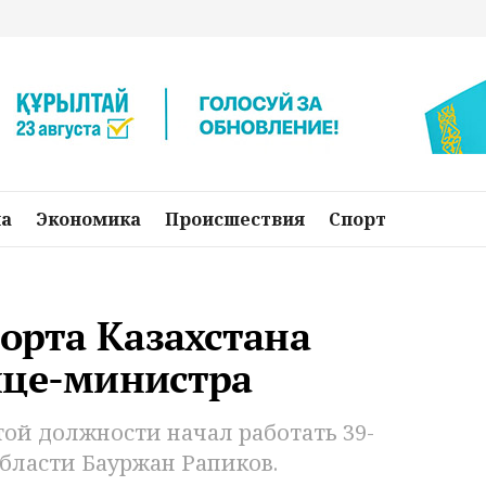
на
Экономика
Происшествия
Спорт
порта Казахстана
ице-министра
ой должности начал работать 39-
бласти Бауржан Рапиков.