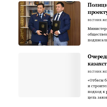
Полици
проект
ВЕСТНИК ЖЕ
Министерс
обществен
подписали
Очеред
казахс
ВЕСТНИК ЖЕ
«Отбасы б
и строите
подход к 
цель зако