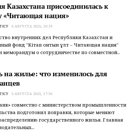
я Казахстана присоединилась к
у «Читающая нация»
ТІСУ
6 АВГУСТА 2026, 20:39
тво внутренних дел Республики Казахстан и
ный фонд "Кітап оқитын ұлт – Читающая нация"
 меморандум о сотрудничестве по совместной...
ь на жилье: что изменилось для
танцев
ТІСУ
6 АВГУСТА 2026, 17:36
анк» совместно с министерством промышленности
льства подготовил поправки, которые меняют
распределению государственного жилья. Главная
нодательных...