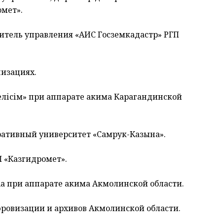
мет».
одитель управления «АИС Госземкадастр» РГП
низациях.
 келісім» при аппарате акима Карагандинской
оративный университет «Самрук-Казына».
П «Казгидромет».
ola при аппарате акима Акмолинской области.
ифровизации и архивов Акмолинской области.