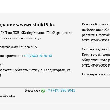
здание www.vestnik19.kz
Газета «Вестник 
информации Мин
 ГКП на ПХВ «Жетісу Медиа» ГУ «Управление
развития Респуб
олитики области Жетісу»
№KZ27VPY00064533
сайта: Далекенова М.А.
Сетевое издание 
Комитете инфор
она приёмной:
+ 7 (7282) 40-20-43
общественного р
ии
№KZ78VPY00064973
захстан, область Жетісу, г. Талдыкорган, ул.
По вопросам ко
8
Реклама
+7 (747) 286 2041
Контакты