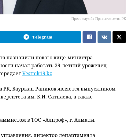
Пресс-служба Правительства РК
Telegram
рта назначили нового вице-министра.
ности начал работать 39-летний уроженец
передает
Vestnik19.kz
 РК, Бауржан Рапиков является выпускником
ерситета им. К.И. Сатпаева, а также
раммистом в ТОО «Алпроф», г. Алматы.
к управления, директор департамента