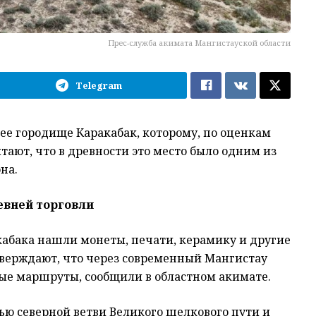
Прес-служба акимата Мангистауской области
Telegram
ее городище Каракабак, которому, по оценкам
итают, что в древности это место было одним из
на.
евней торговли
кабака нашли монеты, печати, керамику и другие
тверждают, что через современный Мангистау
е маршруты, сообщили в областном акимате.
ью северной ветви Великого шелкового пути и