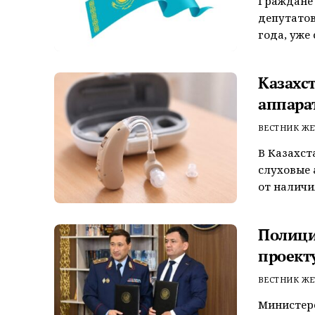
Граждане 
депутатов
года, уже 
Казахс
аппара
ВЕСТНИК ЖЕ
В Казахст
слуховые
от наличи
Полици
проект
ВЕСТНИК ЖЕ
Министерс