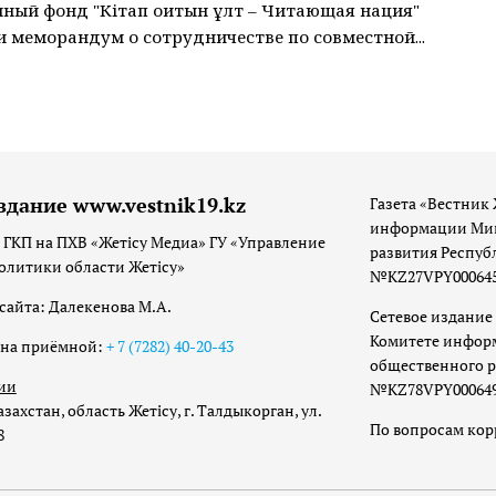
ный фонд "Кітап оқитын ұлт – Читающая нация"
 меморандум о сотрудничестве по совместной...
здание www.vestnik19.kz
Газета «Вестник 
информации Мин
 ГКП на ПХВ «Жетісу Медиа» ГУ «Управление
развития Респуб
олитики области Жетісу»
№KZ27VPY00064533
сайта: Далекенова М.А.
Сетевое издание 
Комитете инфор
она приёмной:
+ 7 (7282) 40-20-43
общественного р
ии
№KZ78VPY00064973
захстан, область Жетісу, г. Талдыкорган, ул.
По вопросам ко
8