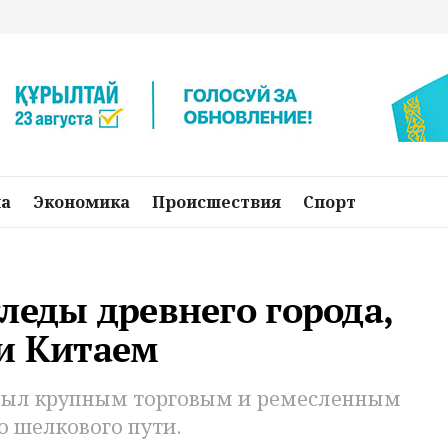
на
Экономика
Происшествия
Спорт
леды древнего города,
 и Китаем
 был крупным торговым и ремесленным
о шелкового пути.