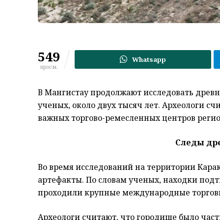
549
Whatsapp
просм.
В Мангистау продолжают исследовать древн
ученых, около двух тысяч лет. Археологи сч
важных торгово-ремесленных центров регио
Следы др
Во время исследований на территории Кара
артефакты. По словам ученых, находки под
проходили крупные международные торговы
Археологи считают, что городище было част