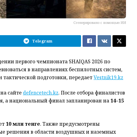
Сгенерировано с помощью ИИ
Telegram
дении первого чемпионата SHAIQAS 2026 по
евноваться в направлениях беспилотных систем,
и тактической подготовки, передает
Vestnik19.kz
на сайте
defencetech.kz
. После отбора финалистов
ия, а национальный финал запланирован на
14–15
ет
10 млн тенге
. Также предусмотрены
е решения в области воздушных и наземных