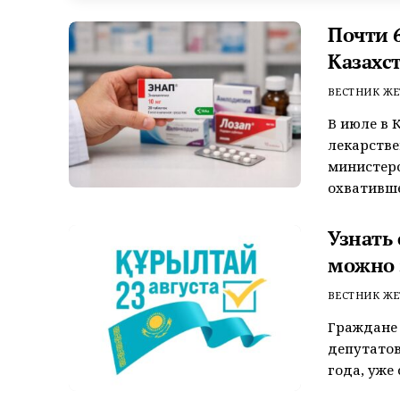
Почти 6
Казахс
ВЕСТНИК ЖЕ
В июле в 
лекарстве
министерс
охватившег
Узнать
можно 
ВЕСТНИК ЖЕ
Граждане 
депутатов
года, уже 