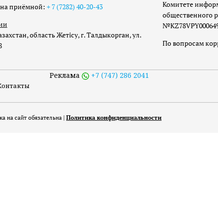
Комитете инфор
она приёмной:
+ 7 (7282) 40-20-43
общественного р
ии
№KZ78VPY00064973
захстан, область Жетісу, г. Талдыкорган, ул.
По вопросам ко
8
Реклама
+7 (747) 286 2041
Контакты
а на сайт обязательна |
Политика конфиденциальности