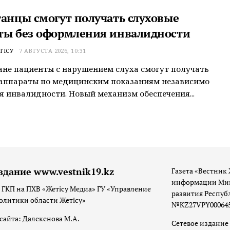
танцы смогут получать слуховые
ты без оформления инвалидности
ТІСУ
7 АВГУСТА 2026, 10:31
ане пациенты с нарушением слуха смогут получать
 аппараты по медицинским показаниям независимо
я инвалидности. Новый механизм обеспечения...
здание www.vestnik19.kz
Газета «Вестник 
информации Мин
 ГКП на ПХВ «Жетісу Медиа» ГУ «Управление
развития Респуб
олитики области Жетісу»
№KZ27VPY00064533
сайта: Далекенова М.А.
Сетевое издание 