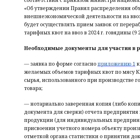
соответствии с приказом министра национал
«Об утверждении Правил распределения об
внешнеэкономической деятельности на ввоз
будет осуществлять прием заявок от перера
тарифных квот на ввоз в 2024 г. говядины (9 2
Необходимые документы для участия в 
— заявка по форме согласно
приложению 1
к
желаемых объемов тарифных квот по мясу КР
сырья, использованного при производстве г
товара;
— нотариально заверенная копия (либо коп
документа для сверки) отчета предприятия 
продукции (для индивидуальных предприни
присвоении учетного номера объекту произ
отметкой органа статистики о принятии до