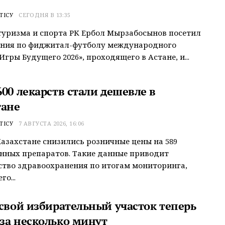
ТІСУ
СЕГОДНЯ В 13:35
уризма и спорта РК Ербол Мырзабосынов посетил
ания по фиджитал-футболу международного
Игры Будущего 2026», проходящего в Астане, и...
00 лекарств стали дешевле в
тане
ТІСУ
7 АВГУСТА 2026, 16:06
Казахстане снизились розничные цены на 589
нных препаратов. Такие данные приводит
тво здравоохранения по итогам мониторинга,
о...
 свой избирательный участок теперь
за несколько минут