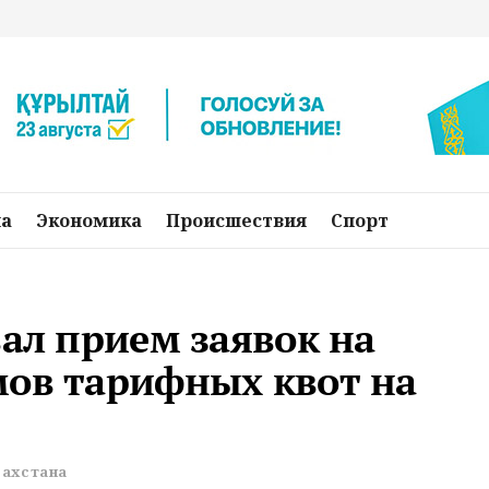
на
Экономика
Происшествия
Спорт
вал прием заявок на
мов тарифных квот на
захстана