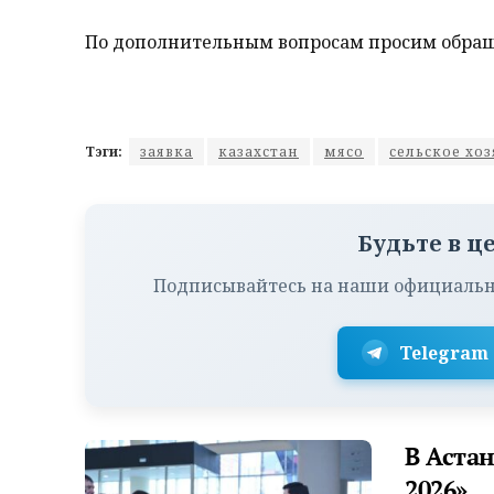
По дополнительным вопросам просим обращат
Тэги:
заявка
казахстан
мясо
сельское хо
Будьте в ц
Подписывайтесь на наши официальн
Telegram
В Аста
2026»