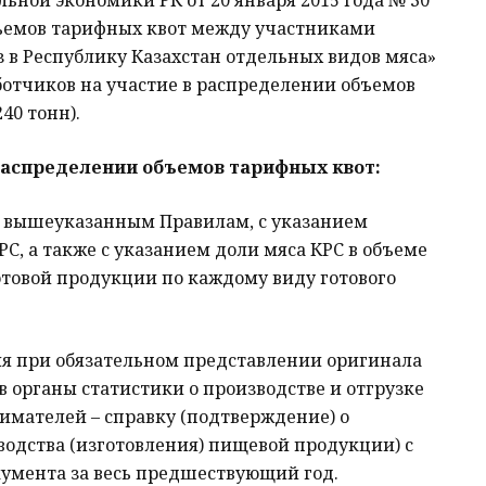
ьной экономики РК от 20 января 2015 года № 30
ъемов тарифных квот между участниками
 в Республику Казахстан отдельных видов мяса»
ботчиков на участие в распределении объемов
40 тонн).
распределении объемов тарифных квот:
 вышеуказанным Правилам, с указанием
С, а также с указанием доли мяса КРС в объеме
отовой продукции по каждому виду готового
ия при обязательном представлении оригинала
в органы статистики о производстве и отгрузке
мателей – справку (подтверждение) о
водства (изготовления) пищевой продукции) с
кумента за весь предшествующий год.