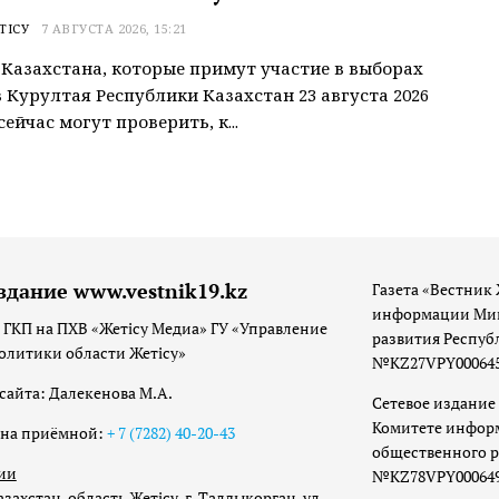
ТІСУ
7 АВГУСТА 2026, 15:21
Казахстана, которые примут участие в выборах
 Курултая Республики Казахстан 23 августа 2026
сейчас могут проверить, к...
здание www.vestnik19.kz
Газета «Вестник 
информации Мин
 ГКП на ПХВ «Жетісу Медиа» ГУ «Управление
развития Респуб
олитики области Жетісу»
№KZ27VPY00064533
сайта: Далекенова М.А.
Сетевое издание 
Комитете инфор
она приёмной:
+ 7 (7282) 40-20-43
общественного р
ии
№KZ78VPY00064973
захстан, область Жетісу, г. Талдыкорган, ул.