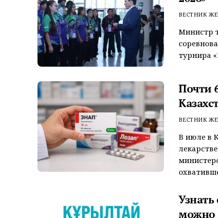
ВЕСТНИК ЖЕ
Министр т
соревнов
турнира «
Почти 6
Казахс
ВЕСТНИК ЖЕ
В июле в 
лекарстве
министерс
охватившег
Узнать
можно 