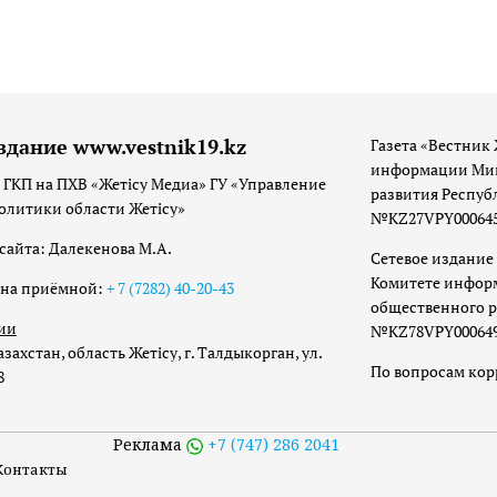
здание www.vestnik19.kz
Газета «Вестник 
информации Мин
 ГКП на ПХВ «Жетісу Медиа» ГУ «Управление
развития Респуб
олитики области Жетісу»
№KZ27VPY00064533
сайта: Далекенова М.А.
Сетевое издание 
Комитете инфор
она приёмной:
+ 7 (7282) 40-20-43
общественного р
ии
№KZ78VPY00064973
захстан, область Жетісу, г. Талдыкорган, ул.
По вопросам ко
8
Реклама
+7 (747) 286 2041
Контакты