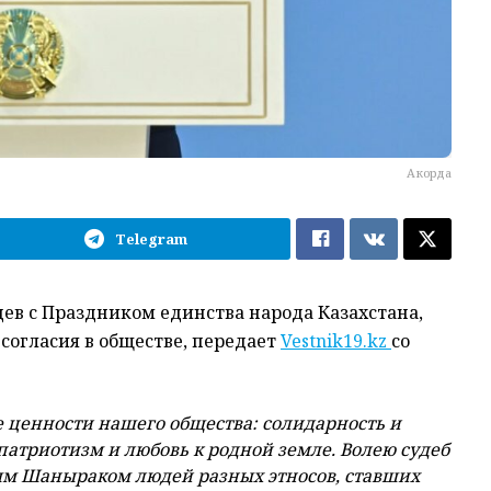
Акорда
Telegram
ев с Праздником единства народа Казахстана,
согласия в обществе, передает
Vestnik19.kz
со
 ценности нашего общества: солидарность и
 патриотизм и любовь к родной земле.
Волею судеб
ым Шаныраком людей разных этносов, ставших