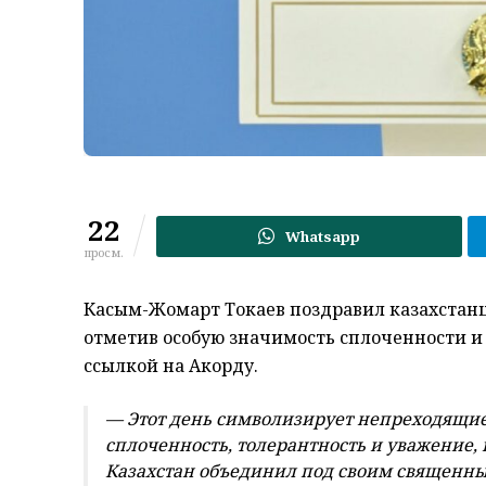
22
Whatsapp
просм.
Касым-Жомарт Токаев поздравил казахстанц
отметив особую значимость сплоченности и 
ссылкой на Акорду.
— Этот день символизирует непреходящие
сплоченность, толерантность и уважение,
Казахстан объединил под своим священн