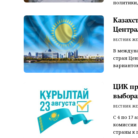
политики, о
Казахс
Центра
ВЕСТНИК ЖЕ
В междуна
стран Це
вариантом 
ЦИК пр
выбора
ВЕСТНИК ЖЕ
С 4 по 17
комиссии 
страны к 