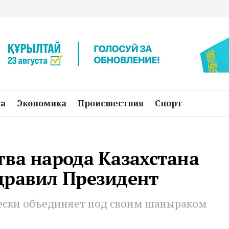
на
Экономика
Происшествия
Спорт
ва народа Казахстана
дравил Президент
чески объединяет под своим шаныраком