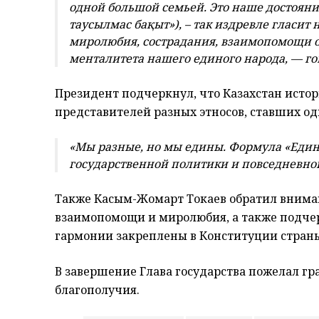
одной большой семьей. Это наше достояни
таусылмас бақыт»), – так издревле гласит
миролюбия, сострадания, взаимопомощи 
менталитета нашего единого народа, — го
Президент подчеркнул, что Казахстан ист
представителей разных этносов, ставших о
«Мы разные, но мы едины. Формула «Единс
государственной политики и повседневной
Также Касым-Жомарт Токаев обратил внима
взаимопомощи и миролюбия, а также подчер
гармонии закреплены в Конституции стран
В завершение Глава государства пожелал гр
благополучия.