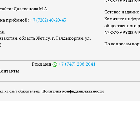
№KZ27VPY00064533
сайта: Далекенова М.А.
Сетевое издание 
Комитете инфор
она приёмной:
+ 7 (7282) 40-20-43
общественного р
ии
№KZ78VPY00064973
захстан, область Жетісу, г. Талдыкорган, ул.
По вопросам ко
8
Реклама
+7 (747) 286 2041
Контакты
а на сайт обязательна |
Политика конфиденциальности