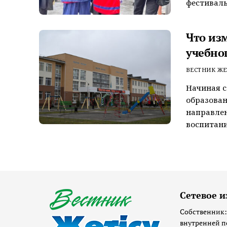
фестиваль
Что из
учебног
ВЕСТНИК ЖЕ
Начиная с
образован
направлен
воспитани
Сетевое и
Собственник:
внутренней п