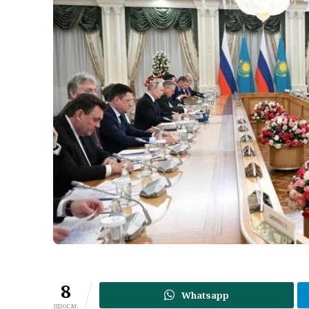
8
Whatsapp
просм.