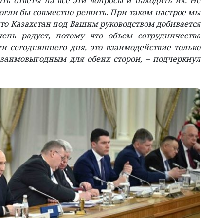
ать ответы на все эти вопросы и находить их. Не
огли бы совместно решить. При таком настрое мы
что Казахстан под Вашим руководством добивается
чень радует, потому что объем сотрудничества
ти сегодняшнего дня, это взаимодействие только
взаимовыгодным для обеих сторон, – подчеркнул