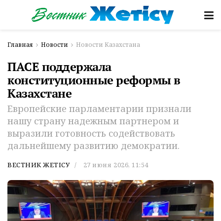
Главная
Новости
Новости Казахстана
ПАСЕ поддержала
конституционные реформы в
Казахстане
Европейские парламентарии признали
нашу страну надежным партнером и
выразили готовность содействовать
дальнейшему развитию демократии.
ВЕСТНИК ЖЕТІСУ
27 июня 2026, 11:54