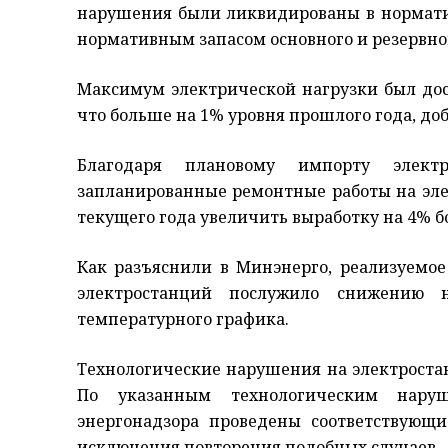
нарушения были ликвидированы в нормати
нормативным запасом основного и резервно
Максимум электрической нагрузки был дости
что больше на 1% уровня прошлого года, доб
Благодаря плановому импорту элект
запланированные ремонтные работы на элек
текущего года увеличить выработку на 4% б
Как разъяснили в Минэнерго, реализуемое
электростанций послужило снижению 
температурного графика.
Технологические нарушения на электростан
По указанным технологическим нару
энергонадзора проведены соответствующ
исключения повторения подобных случаев.