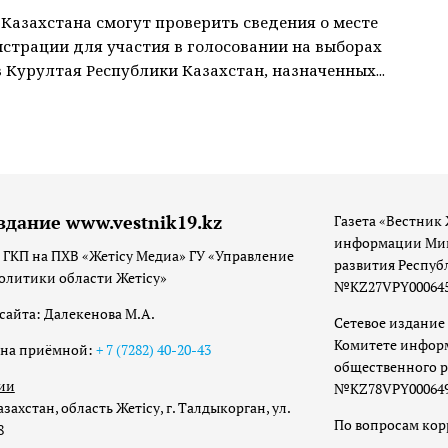
Казахстана смогут проверить сведения о месте
истрации для участия в голосовании на выборах
 Курултая Республики Казахстан, назначенных...
здание www.vestnik19.kz
Газета «Вестник 
информации Мин
 ГКП на ПХВ «Жетісу Медиа» ГУ «Управление
развития Респуб
олитики области Жетісу»
№KZ27VPY00064533
сайта: Далекенова М.А.
Сетевое издание 
Комитете инфор
она приёмной:
+ 7 (7282) 40-20-43
общественного р
ии
№KZ78VPY00064973
захстан, область Жетісу, г. Талдыкорган, ул.
По вопросам ко
8