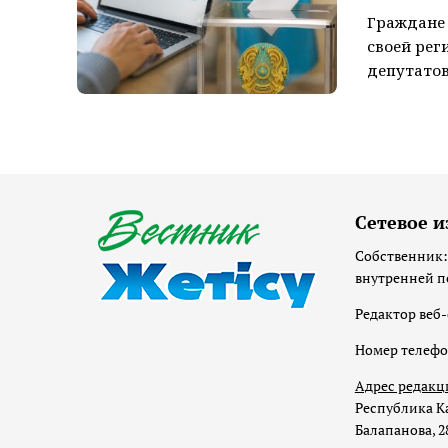
Граждане 
своей рег
депутатов
Сетевое и
Собственник:
внутренней п
Редактор веб-
Номер телеф
Адрес редакц
Республика Ка
Балапанова, 2