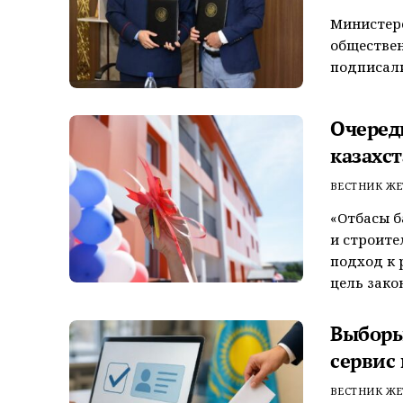
Министерс
обществен
подписали
Очеред
казахс
ВЕСТНИК ЖЕ
«Отбасы б
и строите
подход к 
цель зако
Выборы 
сервис
ВЕСТНИК ЖЕ