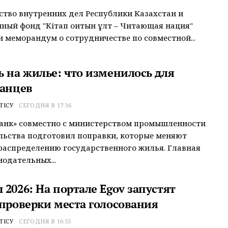
тво внутренних дел Республики Казахстан и
ный фонд "Кітап оқитын ұлт – Читающая нация"
 меморандум о сотрудничестве по совместной...
ь на жилье: что изменилось для
танцев
ТІСУ
СЕГОДНЯ В 17:36
анк» совместно с министерством промышленности
льства подготовил поправки, которые меняют
распределению государственного жилья. Главная
нодательных...
2026: На портале Egov запустят
 проверки места голосования
ТІСУ
СЕГОДНЯ В 16:55