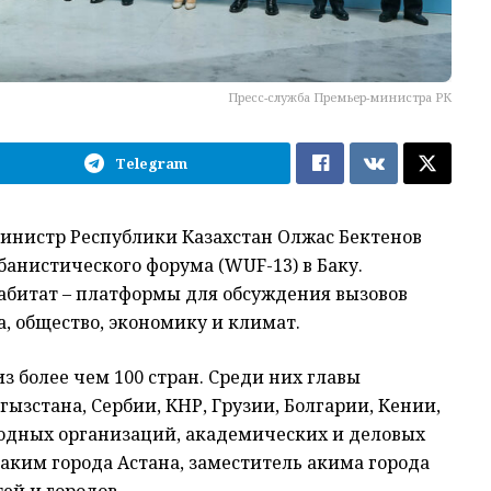
Пресс-служба Премьер-министра РК
Telegram
инистр Республики Казахстан Олжас Бектенов
банистического форума (WUF-13) в Баку.
абитат – платформы для обсуждения вызовов
а, общество, экономику и климат.
з более чем 100 стран. Среди них главы
гызстана, Сербии, КНР, Грузии, Болгарии, Кении,
одных организаций, академических и деловых
– аким города Астана, заместитель акима города