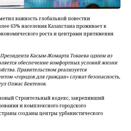
метил важность глобальной повестки
более 63% населения Казахстана проживает в
 экономического роста и центрами притяжения
м Президента Касым-Жомарта Токаева одним из
вляется обеспечение комфортных условий жизни
ойства. Правительством реализуется
том «городов для граждан» служат безопасность,
ул Олжас Бектенов.
т новый Строительный кодекс, закрепивший
ования и комплексного городского
х страны созданы центры урбанистического