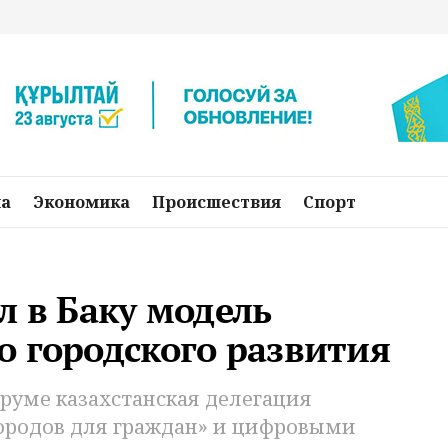
на
Экономика
Происшествия
Спорт
л в Баку модель
 городского развития
уме казахстанская делегация
городов для граждан» и цифровыми