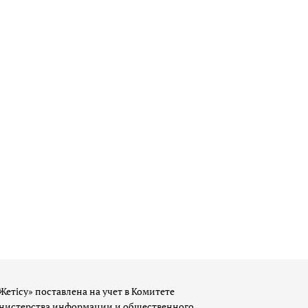
Жетісу» поставлена на учет в Комитете
истерства информации и общественного