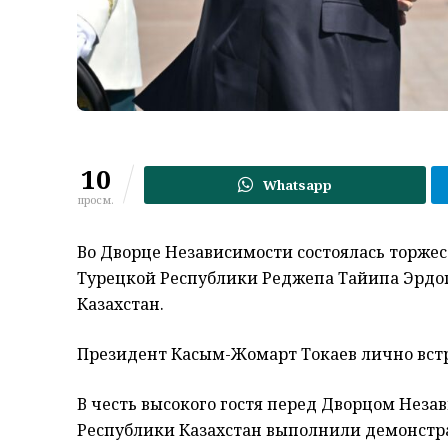
10
Whatsapp
просм.
Во Дворце Независимости состоялась торже
Турецкой Республики Реджепа Тайипа Эрдог
Казахстан.
Президент Касым-Жомарт Токаев лично вст
В честь высокого гостя перед Дворцом Нез
Республики Казахстан выполнили демонстра