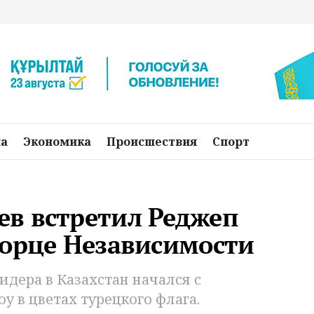
на
Экономика
Происшествия
Спорт
в встретил Реджеп
ворце Независимости
идера в Казахстан начался с
 в цветах турецкого флага.