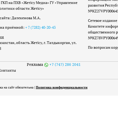
 ГКП на ПХВ «Жетісу Медиа» ГУ «Управление
развития Респуб
олитики области Жетісу»
№KZ27VPY00064533
сайта: Далекенова М.А.
Сетевое издание 
Комитете инфор
она приёмной:
+ 7 (7282) 40-20-43
общественного р
ии
№KZ78VPY00064973
захстан, область Жетісу, г. Талдыкорган, ул.
По вопросам ко
8
Реклама
+7 (747) 286 2041
Контакты
а на сайт обязательна |
Политика конфиденциальности