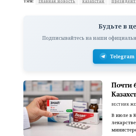
Тэги:
главная новость
казахстан
президент
Будьте в ц
Подписывайтесь на наши официальн
Telegram
Почти 6
Казахс
ВЕСТНИК ЖЕ
В июле в 
лекарстве
министерс