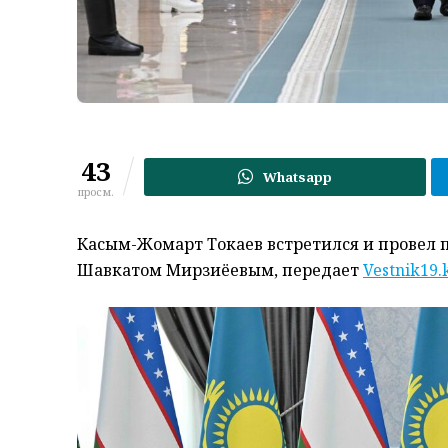
43
Whatsapp
просм.
Касым-Жомарт Токаев встретился и провел 
Шавкатом Мирзиёевым, передает
Vestnik19.