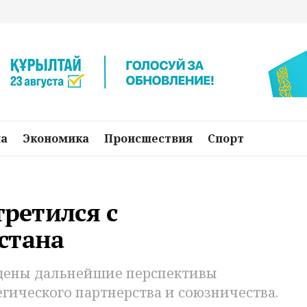
на
Экономика
Происшествия
Спорт
третился с
стана
ждены дальнейшие перспективы
егического партнерства и союзничества.