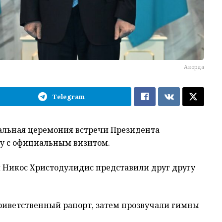
Акорда
Telegram
альная церемония встречи Президента
у с официальным визитом.
 Никос Христодулидис представили друг другу
риветственный рапорт, затем прозвучали гимны