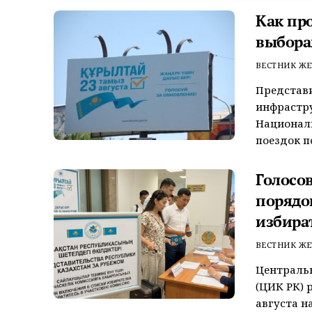
Как пр
выбора
ВЕСТНИК ЖЕ
Представ
инфрастр
Националь
поездок по
Голосо
порядо
избира
ВЕСТНИК ЖЕ
Центральн
(ЦИК РК) 
августа н