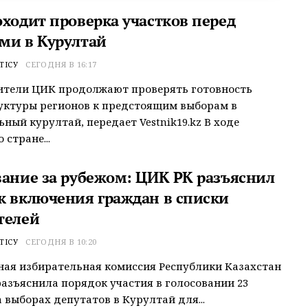
оходит проверка участков перед
ми в Курултай
ТІСУ
СЕГОДНЯ В 16:17
ители ЦИК продолжают проверять готовность
уктуры регионов к предстоящим выборам в
ный курултай, передает Vestnik19.kz В ходе
 стране...
вание за рубежом: ЦИК РК разъяснил
к включения граждан в списки
телей
ТІСУ
СЕГОДНЯ В 10:20
ая избирательная комиссия Республики Казахстан
разъяснила порядок участия в голосовании 23
а выборах депутатов в Курултай для...