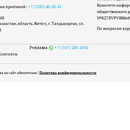
Комитете инфор
она приёмной:
+ 7 (7282) 40-20-43
общественного р
ии
№KZ78VPY00064973
захстан, область Жетісу, г. Талдыкорган, ул.
По вопросам ко
8
Реклама
+7 (747) 286 2041
Контакты
а на сайт обязательна |
Политика конфиденциальности