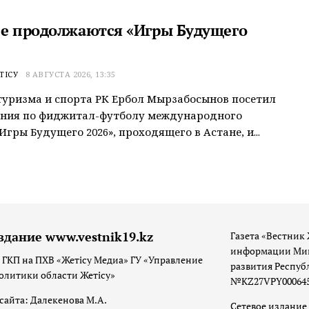
не продолжаются «Игры Будущего
ТІСУ
8 АВГУСТА 2026, 13:35
уризма и спорта РК Ербол Мырзабосынов посетил
ания по фиджитал-футболу международного
Игры Будущего 2026», проходящего в Астане, и...
здание www.vestnik19.kz
Газета «Вестник 
информации Мин
 ГКП на ПХВ «Жетісу Медиа» ГУ «Управление
развития Респуб
олитики области Жетісу»
№KZ27VPY00064533
сайта: Далекенова М.А.
Сетевое издание 