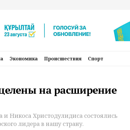
на
Экономика
Происшествия
Спорт
ацелены на расширение
 и Никоса Христодулидиса состоялись
ского лидера в нашу страну.