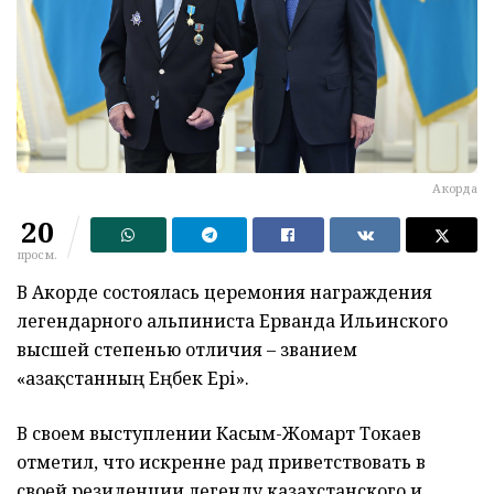
Акорда
20
просм.
В Акорде состоялась церемония награждения
легендарного альпиниста Ерванда Ильинского
высшей степенью отличия – званием
«Қазақстанның Еңбек Ері».
В своем выступлении Касым-Жомарт Токаев
отметил, что искренне рад приветствовать в
своей резиденции легенду казахстанского и