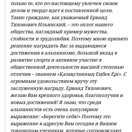
только те, кто по-настоящему увлечен своим
делом и твердо идет к поставленной цели.
Такие граждане, как уважаемый Ерванд
Тихонович Ильинский, – это оплот нашего
общества, наглядный пример мужества,
стойкости и трудолюбия. Поэтому мною принято
решение наградить Вас за выдающиеся
достижения в альпинизме, большой вклад в
развитие спорта и активное участие в
общественной деятельности высшей степенью
отличия – званием «Қазақстанның Еңбек Ері». С
огромным удовольствием вручу эту
заслуженную награду. Ерванд Тихонович,
желаю Вам крепкого здоровья, благополучия и
новых достижений! Я знаю, что среди
альпинистов есть очень популярное
выражение: «Берегите себя!» Поэтому это
выражение я адресую Вам сегодня и Вашим
товарищам-ученикам, которые сопровождают