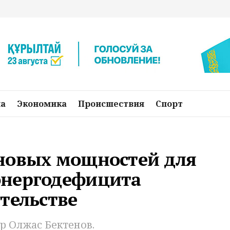
на
Экономика
Происшествия
Спорт
новых мощностей для
энергодефицита
тельстве
 Олжас Бектенов.