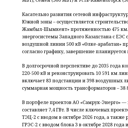
МВт), Семей (360 МВт) и Усть-Каменогорск (3
Касательно развития сетевой инфраструктур
Южной зоны – осуществляется строительств
Жамбыл-Шымкент» протяженностью 475 км. 
энергосистемы Западного Казахстана с ЕЭС
воздушной линии 500 кВ «Өлке-Қарабатан» п
согласно графику, завершение планируется в
В долгосрочной перспективе до 2035 года к
220-500 кВ и реконструировать 10 591 км ли
включает 83 подстанции и 398 воздушных л
суммарная мощность трансформаторов – 38 8
В портфеле проектов АО «Самрук-Энерго» — 
составляет 7,4 ГВт. В числе ключевых прое
ТЭЦ-2 с вводом в октябре 2026 года, а такж
ГРЭС-2 с вводом блока 3 в октябре 2028 года и