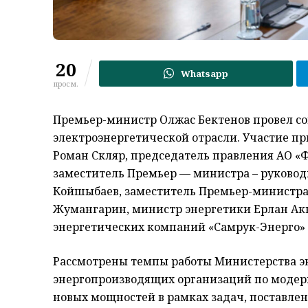
20
Whatsapp
просм.
Премьер-министр Олжас Бектенов провел со
электроэнергетической отрасли. Участие п
Роман Скляр, председатель правления АО «
заместитель Премьер — министра – руково
Койшыбаев, заместитель Премьер-министра
Жумангарин, министр энергетики Ерлан Ак
энергетических компаний «Самрук-Энерго» 
Рассмотрены темпы работы Министерства эн
энергопроизводящих организаций по модер
новых мощностей в рамках задач, поставле