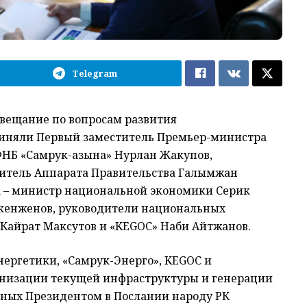
Telegram
вещание по вопросам развития
риняли Первый заместитель Премьер-министра
ФНБ «Самрук-Қазына» Нурлан Жакупов,
дитель Аппарата Правительства Галымжан
 – министр национальной экономики Серик
кенженов, руководители национальных
Кайрат Максутов и «KEGOC» Наби Айтжанов.
ергетики, «Самрук-Энерго», KEGOC и
низации текущей инфраструктуры и генерации
нных Президентом в Послании народу РК