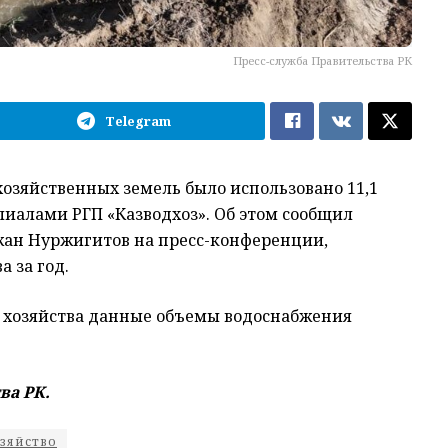
Пресс-служба Правительства РК
Telegram
охозяйственных земель было использовано 11,1
лиалами РГП «Казводхоз». Об этом сообщил
жан Нуржигитов на пресс-конференции,
 за год.
о хозяйства данные объемы водоснабжения
ва РК.
озяйство