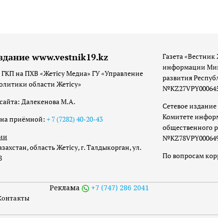
здание www.vestnik19.kz
Газета «Вестник 
информации Мин
 ГКП на ПХВ «Жетісу Медиа» ГУ «Управление
развития Респуб
олитики области Жетісу»
№KZ27VPY00064533
сайта: Далекенова М.А.
Сетевое издание 
Комитете инфор
она приёмной:
+ 7 (7282) 40-20-43
общественного р
ии
№KZ78VPY00064973
захстан, область Жетісу, г. Талдыкорган, ул.
По вопросам ко
8
Реклама
+7 (747) 286 2041
Контакты