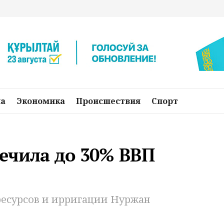
на
Экономика
Происшествия
Спорт
ечила до 30% ВВП
есурсов и ирригации Нуржан