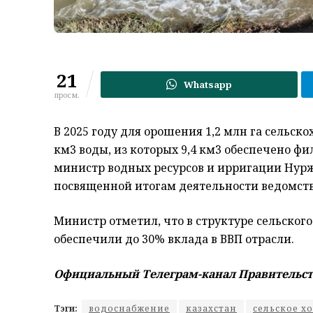
21
Whatsapp
просм.
В 2025 году для орошения 1,2 млн га сельск
км3 воды, из которых 9,4 км3 обеспечено фи
министр водных ресурсов и ирригации Нур
посвященной итогам деятельности ведомства
Министр отметил, что в структуре сельског
обеспечили до 30% вклада в ВВП отрасли.
Официальный Телеграм-канал Правительст
Тэги:
водоснабжение
казахстан
сельское х