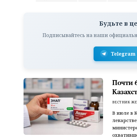
Будьте в ц
Подписывайтесь на наши официальн
Telegram
Почти 6
Казахс
ВЕСТНИК ЖЕ
В июле в 
лекарстве
министерс
охватившег