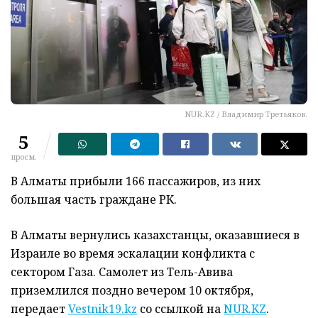
NUR.KZ / Владимир Третьяков.
5
просм.
В Алматы прибыли 166 пассажиров, из них
большая часть граждане РК.
В Алматы вернулись казахстанцы, оказавшиеся в
Израиле во время эскалации конфликта с
сектором Газа. Самолет из Тель-Авива
приземлился поздно вечером 10 октября,
передает
Vestnik19.kz
со ссылкой на
NUR.KZ
.