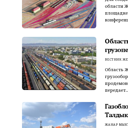
области Ж
площадке
конференц
Област
грузопе
ВЕСТНИК ЖЕ
Область Ж
грузообор
продемонс
передает..
Газобл
Талдык
ЖАНАР МЫК