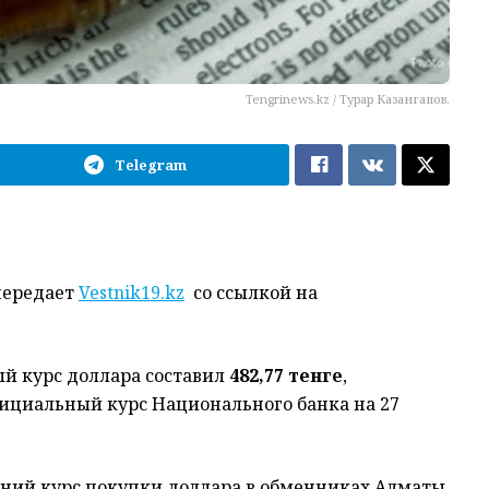
Tengrinews.kz / Турар Казангапов.
Telegram
передает
Vestnik19.kz
со ссылкой на
й курс доллара составил
482,77 тенге
,
фициальный курс Национального банка на 27
дний курс покупки доллара в обменниках Алматы