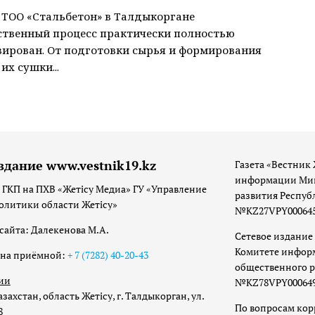
 ТОО «Стальбетон» в Талдыкоргане
ственный процесс практически полностью
ирован. От подготовки сырья и формирования
их сушки...
здание www.vestnik19.kz
Газета «Вестник 
информации Мин
 ГКП на ПХВ «Жетісу Медиа» ГУ «Управление
развития Респуб
олитики области Жетісу»
№KZ27VPY00064533
сайта: Далекенова М.А.
Сетевое издание 
Комитете инфор
она приёмной:
+ 7 (7282) 40-20-43
общественного р
ии
№KZ78VPY00064973
захстан, область Жетісу, г. Талдыкорган, ул.
По вопросам ко
8