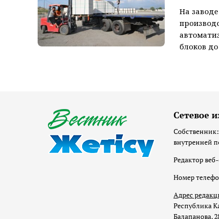
На заводе
производ
автоматиз
блоков до 
Сетевое и
Собственник:
внутренней п
Редактор веб-
Номер телеф
Адрес редакц
Республика Ка
Балапанова, 2