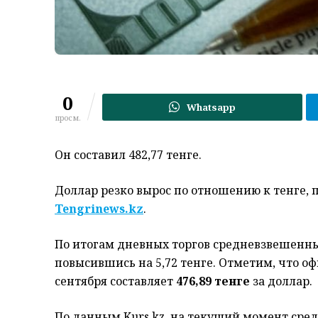
0
Whatsapp
просм.
Он составил 482,77 тенге.
Доллар резко вырос по отношению к тенге, 
Tengrinews.kz
.
По итогам дневных торгов средневзвешенны
повысившись на 5,72 тенге. Отметим, что о
сентября составляет
476,89 тенге
за доллар.
По данным Kurs.kz, на текущий момент сре