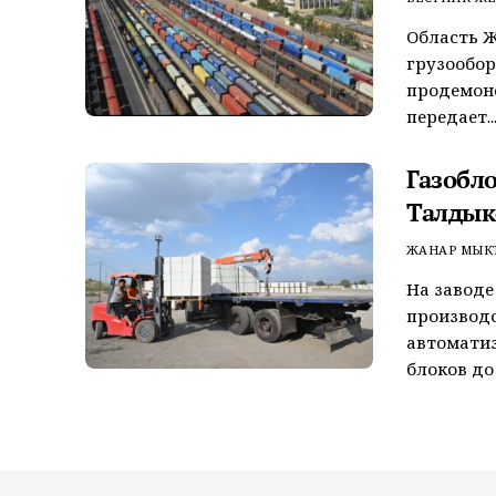
Область Ж
грузообор
продемонс
передает..
Газобл
Талдык
ЖАНАР МЫК
На заводе
производ
автоматиз
блоков до 