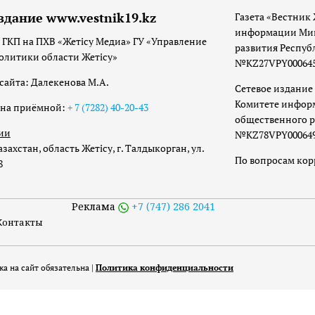
здание www.vestnik19.kz
Газета «Вестник 
информации Мин
 ГКП на ПХВ «Жетісу Медиа» ГУ «Управление
развития Респуб
олитики области Жетісу»
№KZ27VPY00064533
сайта: Далекенова М.А.
Сетевое издание 
Комитете инфор
она приёмной:
+ 7 (7282) 40-20-43
общественного р
ии
№KZ78VPY00064973
захстан, область Жетісу, г. Талдыкорган, ул.
По вопросам ко
8
Реклама
+7 (747) 286 2041
Контакты
а на сайт обязательна |
Политика конфиденциальности