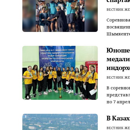
ВЕСТНИК ЖЕ
Соревнова
посвящены
Шымкенте.
Юношес
медали
индорх
ВЕСТНИК ЖЕ
В соревно
представл
по 7 апреля
В Казах
ВЕСТНИК ЖЕ