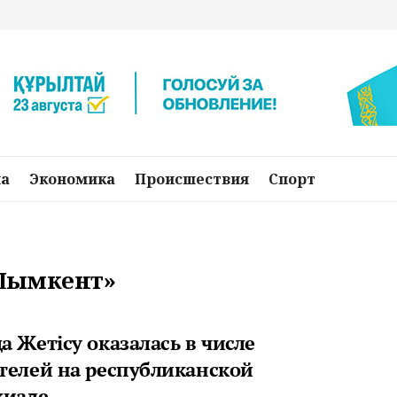
на
Экономика
Происшествия
Спорт
«Шымкент»
 Жетісу оказалась в числе
телей на республиканской
киаде