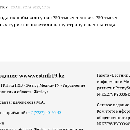
ТІСУ
26 АВГУСТА 2023, 17:09
ода их побывало у нас 750 тысяч человек. 750 тысяч
ых туристов посетили нашу страну с начала года.
здание www.vestnik19.kz
Газета «Вестник 
информации Мин
 ГКП на ПХВ «Жетісу Медиа» ГУ «Управление
развития Респуб
олитики области Жетісу»
№KZ27VPY00064533
сайта: Далекенова М.А.
Сетевое издание 
Комитете инфор
она приёмной:
+ 7 (7282) 40-20-43
общественного р
ии
№KZ78VPY00064973
захстан, область Жетісу, г. Талдыкорган, ул.