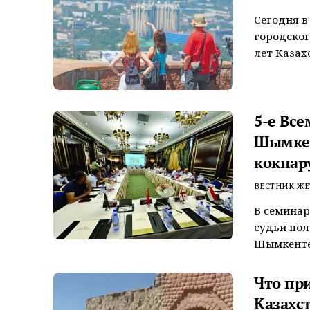
Сегодня в
городског
лет Казахс
5-е Вс
Шымкен
кокпар
ВЕСТНИК ЖЕ
В семинар
судьи пол
Шымкенте 
Что пр
Казахс