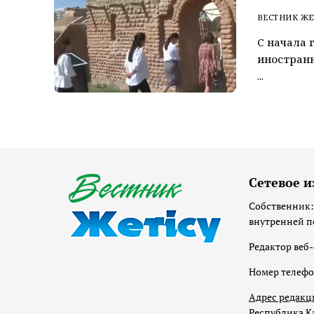
ВЕСТНИК ЖЕ
С начала г
иностранн
...
Сетевое и
Собственник:
внутренней п
Редактор веб-
Номер телеф
Адрес редакц
Республика Ка