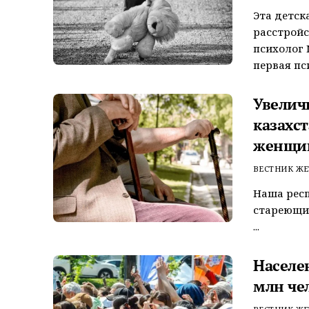
Эта детск
расстройс
психолог 
первая пси
Увелич
казахст
женщин
ВЕСТНИК ЖЕ
Наша респ
стареющим
...
Населе
млн че