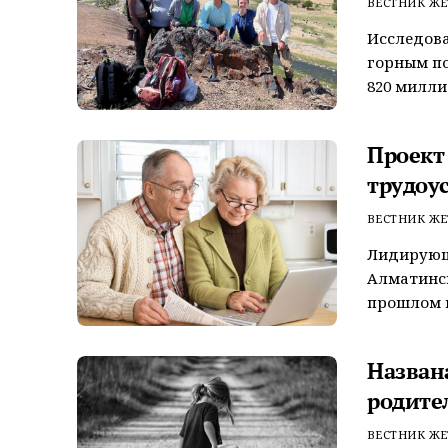
ВЕСТНИК ЖЕ
Исследова
горным по
820 миллио
Проект
трудоус
ВЕСТНИК ЖЕ
Лидирующ
Алматинск
прошлом г
Назван
родите
ВЕСТНИК ЖЕ