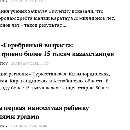
ТІСУ
29 МАРТА 2024, 15:15
ния ученых Satbayev University показали, что
родам хребта Малый Каратау 820 миллионов лет.
нов лет – такой результат ...
 «Серебряный возраст»:
троено более 15 тысяч казахстанцев
ТІСУ
29 ЯНВАРЯ 2024, 11:30
ие регионы – Туркестанская, Кызылординская,
ая, Карагандинская и Актюбинская области. В
оду более 15 тысяч казахстанцев старше 50 лет ...
а первая наносимая ребенку
лями травма
ТІСУ
1 ЯНВАРЯ 2024, 14:00