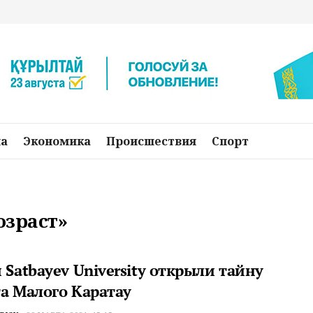
на
Экономика
Происшествия
Спорт
озраст»
 Satbayev University открыли тайну
та Малого Каратау