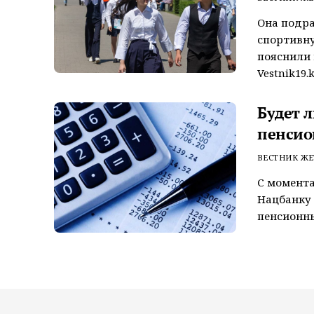
Она подра
спортивну
пояснили 
Vestnik19.k
Будет 
пенсио
ВЕСТНИК ЖЕ
С момента
Нацбанку 
пенсионны