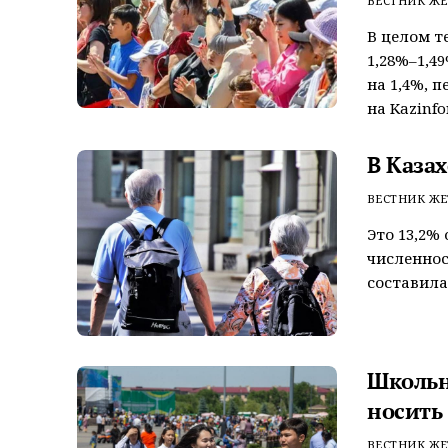
ВЕСТНИК ЖЕ
В целом т
1,28%–1,4
на 1,4%, п
на Kazinfo
В Казах
ВЕСТНИК ЖЕ
Это 13,2%
численнос
составила .
Школьн
носить
ВЕСТНИК ЖЕ