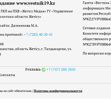
здание www.vestnik19.kz
Газета «Вестник 
информации Мин
 ГКП на ПХВ «Жетісу Медиа» ГУ «Управление
развития Респуб
олитики области Жетісу»
№KZ27VPY00064533
сайта: Далекенова М.А.
Сетевое издание 
Комитете инфор
она приёмной:
+ 7 (7282) 40-20-43
общественного р
ии
№KZ78VPY00064973
захстан, область Жетісу, г. Талдыкорган, ул.
По вопросам ко
8
Реклама
+7 (747) 286 2041
Контакты
а на сайт обязательна |
Политика конфиденциальности