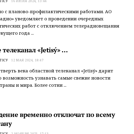
ТІСУ
16 ИЮЛЯ 2024, 13:44
но с планово-профилактическими работами. АО
адио» уведомляет о проведении очередных
тических работ с отключением телерадиовещания
кущего года ...
 телеканал «Jetisý» …
ТІСУ
12 МАЯ 2024, 18:47
етверть века областной телеканал «Jetisý» дарит
 возможность узнавать самые свежие новости
траны и мира. Более сотни ...
дение временно отключат по всему
тану
ТІСУ
2 НОЯБРЯ 2023, 17:13