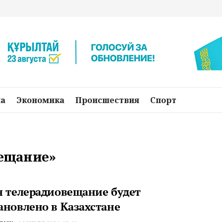
на
Экономика
Происшествия
Спорт
вещание»
я телерадиовещание будет
ановлено в Казахстане