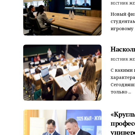
ВЕСТНИК ЖЕ
Новый фи
студентам
игровому 
Наскол
ВЕСТНИК ЖЕ
С какими 
характера
Сегодняшн
только ...
«Кругл
профес
универ