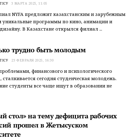
ТІСУ
3 МАРТА 2025, 11:05
лиал NYFA предложит казахстанским и зарубежным
 уникальные программы по кино, анимации и
дизайну. В Казахстане открылся филиал ...
ько трудно быть молодым
ТІСУ
23 ФЕВРАЛЯ 2025, 16:30
проблемами, финансового и психологического
, сталкивается сегодня студенческая молодежь.
ие студенты все чаще ищут в образовании не
ый стол» на тему дефицита рабочих
сий прошел в Жетысуском
ситете