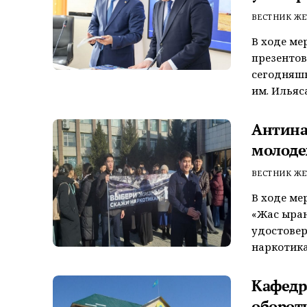
ВЕСТНИК ЖЕ
В ходе ме
презентов
сегодняшн
им. Ильяса
Антина
молоде
ВЕСТНИК ЖЕ
В ходе ме
«Жас Қыра
удостовер
наркотикам
Кафедр
оборот