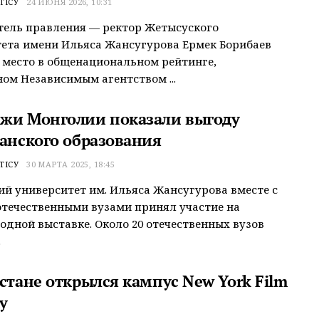
ТІСУ
24 ИЮНЯ 2026, 10:31
тель правления — ректор Жетысуского
ета имени Ильяса Жансугурова Ермек Борибаев
е место в общенациональном рейтинге,
ом Независимым агентством ...
жи Монголии показали выгоду
танского образования
ТІСУ
30 МАРТА 2025, 18:45
й университет им. Ильяса Жансугурова вместе с
течественными вузами принял участие на
дной выставке. Около 20 отечественных вузов
.
стане открылся кампус New York Film
y