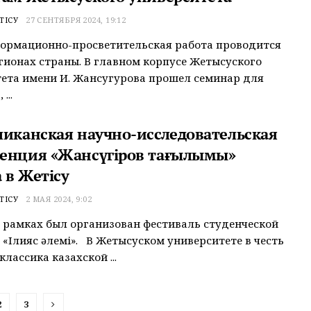
ТІСУ
27 СЕНТЯБРЯ 2024, 19:12
ормационно-просветительская работа проводится
егионах страны. В главном корпусе Жетысуского
ета имени И. Жансугурова прошел семинар для
...
ликанская научно-исследовательская
енция «Жансүгіров тағылымы»
 в Жетісу
ТІСУ
2 МАЯ 2024, 9:02
е рамках был организован фестиваль студенческой
«Ілияс әлемі». В Жетысуском университете в честь
классика казахской ...
2
3