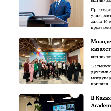
ВЕСТНИК ЖЕ
Председа
университ
занял 10-
проведенн
Молоде
казахс
ВЕСТНИК ЖЕ
Жетысуски
другими о
междунаро
приняли ..
В Казах
Academ