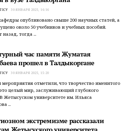
ТІСУ
30 ЯНВАРЯ 2025, 16:16
афедры опубликовано свыше 200 научных статей, а
ущено около 50 учебников и учебных пособий.
 назад, тогда ...
турный час памяти Жуматая
аева прошел в Талдыкоргане
ТІСУ
30 ЯНВАРЯ 2025, 15:20
 мероприятия отметили, что творчество именитого
 это целый мир, заслуживающий глубокого
 В Жетысуском университете им. Ильяса
а ...
гиозном экстремизме рассказали
там Жетысуского университета