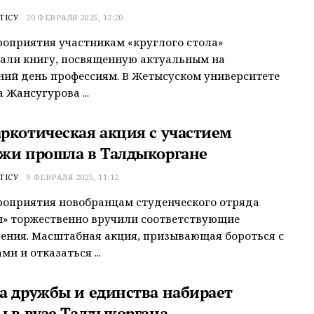
ТІСУ
20 ФЕВРАЛЯ 2025, 12:20
роприятия участникам «круглого стола»
али книгу, посвященную актуальным на
ий день профессиям. В Жетысуском университете
 Жансугурова ...
ркотическая акция с участием
жи прошла в Талдыкоргане
ТІСУ
9 ФЕВРАЛЯ 2025, 11:12
роприятия новобранцам студенческого отряда
н» торжественно вручили соответствующие
ения. Масштабная акция, призывающая бороться с
и и отказаться ...
а дружбы и единства набирает
ы в вузе Талдыкоргана