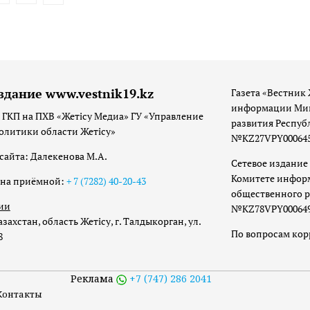
здание www.vestnik19.kz
Газета «Вестник 
информации Мин
 ГКП на ПХВ «Жетісу Медиа» ГУ «Управление
развития Респуб
олитики области Жетісу»
№KZ27VPY00064533
сайта: Далекенова М.А.
Сетевое издание 
Комитете инфор
она приёмной:
+ 7 (7282) 40-20-43
общественного р
ии
№KZ78VPY00064973
захстан, область Жетісу, г. Талдыкорган, ул.
По вопросам ко
8
Реклама
+7 (747) 286 2041
Контакты