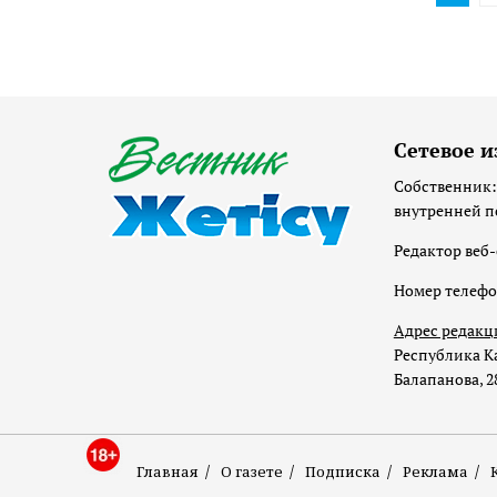
Сетевое и
Собственник:
внутренней п
Редактор веб-
Номер телеф
Адрес редакц
Республика Ка
Балапанова, 2
Главная
О газете
Подписка
Реклама