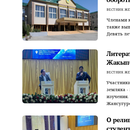
ВЕСТНИК ЖЕ
Членами к
также вып
Девять лет
Литера
Жакыпб
ВЕСТНИК ЖЕ
Участники
земляка -
изучения.
Жансугуров
О рели
студен