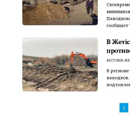
Своеврем
минимизир
Паводкова
сообщает V
В Жеті
против
ВЕСТНИК ЖЕ
В регионе
паводков.
подтоплен
1