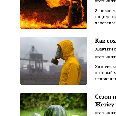
ВЕСТНИК ЖЕ
За послед
инциденто
человек и 
Как сох
химиче
ВЕСТНИК ЖЕ
Химическа
который м
неправиль
Сезон 
Жетісу
ВЕСТНИК ЖЕ