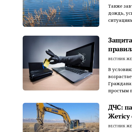
Также зав
дождь, ус
ситуациям
Защита
правил
ВЕСТНИК ЖЕ
В условия
возрастае
Граждана
простым п
ДЧС: п
Жетісу
ВЕСТНИК ЖЕ