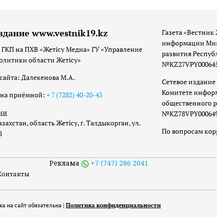
здание www.vestnik19.kz
Газета «Вестник 
информации Мин
 ГКП на ПХВ «Жетісу Медиа» ГУ «Управление
развития Респуб
олитики области Жетісу»
№KZ27VPY00064533
сайта: Далекенова М.А.
Сетевое издание 
Комитете инфор
она приёмной:
+ 7 (7282) 40-20-43
общественного р
ии
№KZ78VPY00064973
захстан, область Жетісу, г. Талдыкорган, ул.
По вопросам ко
8
Реклама
+7 (747) 286 2041
Контакты
а на сайт обязательна |
Политика конфиденциальности