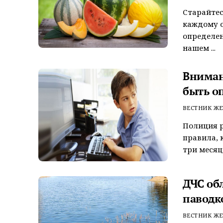
Старайтес
каждому о
определен
нашем ...
Вниман
быть о
ВЕСТНИК ЖЕ
Полиция 
правила, 
три месяца
ДЧС об
паводк
ВЕСТНИК ЖЕ