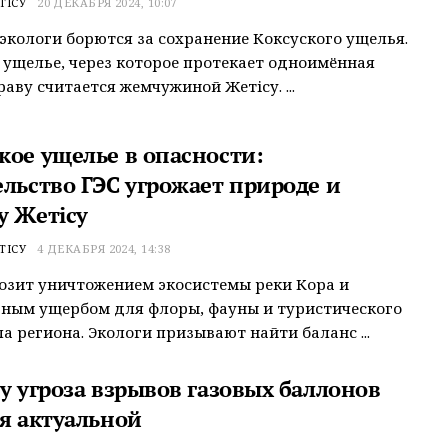
ТІСУ
20 ДЕКАБРЯ 2024, 10:07
экологи борются за сохранение Коксуского ущелья.
 ущелье, через которое протекает одноимённая
раву считается жемчужиной Жетісу. ...
кое ущелье в опасности:
ельство ГЭС угрожает природе и
у Жетісу
ТІСУ
4 ДЕКАБРЯ 2024, 14:38
озит уничтожением экосистемы реки Кора и
ным ущербом для флоры, фауны и туристического
а региона. Экологи призывают найти баланс ...
у угроза взрывов газовых баллонов
ся актуальной