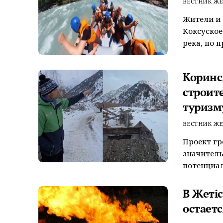
ВЕСТНИК ЖЕ
Жители и 
Коксуское
река, по п
Коринс
строит
туризм
ВЕСТНИК ЖЕ
Проект гр
значитель
потенциал
В Жетіс
остает