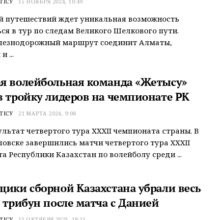
ТІСУ
15 НОЯБРЯ 2024, 10:49
й путешествий ждет уникальная возможность
ся в тур по следам Великого Шелкового пути.
лезнодорожный маршрут соединит Алматы,
 ...
я волейбольная команда «Жетысу»
в тройку лидеров на чемпионате РК
ТІСУ
21 МАРТА 2024, 9:08
ультат четвертого тура XXXII чемпионата страны. В
овске завершились матчи четвертого тура XXXII
а Республики Казахстан по волейболу среди ...
щики сборной Казахстана убрали весь
 трибун после матча с Данией
ТІСУ
15 ОКТЯБРЯ 2023, 18:11