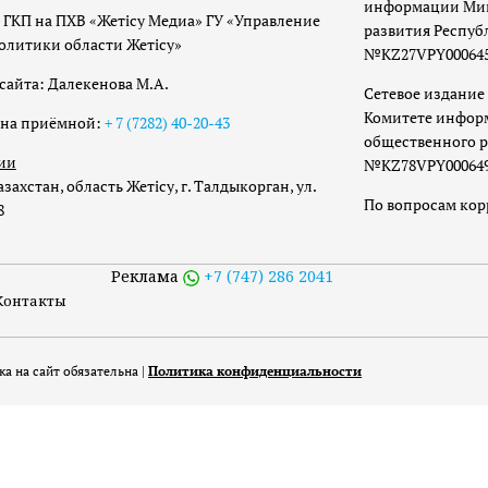
информации Мин
 ГКП на ПХВ «Жетісу Медиа» ГУ «Управление
развития Респуб
олитики области Жетісу»
№KZ27VPY00064533
сайта: Далекенова М.А.
Сетевое издание 
Комитете инфор
она приёмной:
+ 7 (7282) 40-20-43
общественного р
ии
№KZ78VPY00064973
захстан, область Жетісу, г. Талдыкорган, ул.
По вопросам ко
8
Реклама
+7 (747) 286 2041
Контакты
а на сайт обязательна |
Политика конфиденциальности