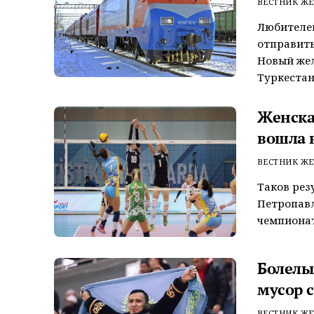
ВЕСТНИК ЖЕ
Любителе
отправить
Новый же
Туркестан и
Женска
вошла 
ВЕСТНИК ЖЕ
Таков рез
Петропавл
чемпионат
Болель
мусор с
ВЕСТНИК ЖЕ