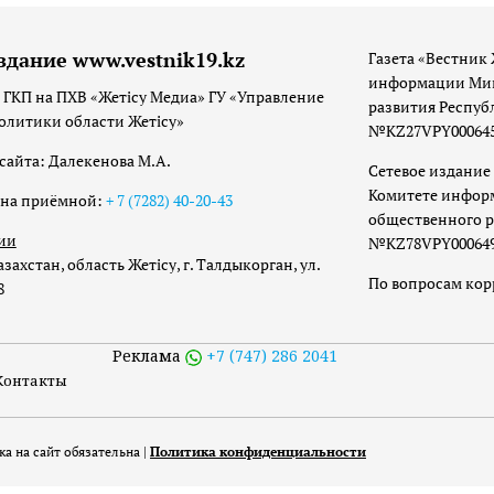
здание www.vestnik19.kz
Газета «Вестник 
информации Мин
 ГКП на ПХВ «Жетісу Медиа» ГУ «Управление
развития Респуб
олитики области Жетісу»
№KZ27VPY00064533
сайта: Далекенова М.А.
Сетевое издание 
Комитете инфор
она приёмной:
+ 7 (7282) 40-20-43
общественного р
ии
№KZ78VPY00064973
захстан, область Жетісу, г. Талдыкорган, ул.
По вопросам ко
8
Реклама
+7 (747) 286 2041
Контакты
а на сайт обязательна |
Политика конфиденциальности