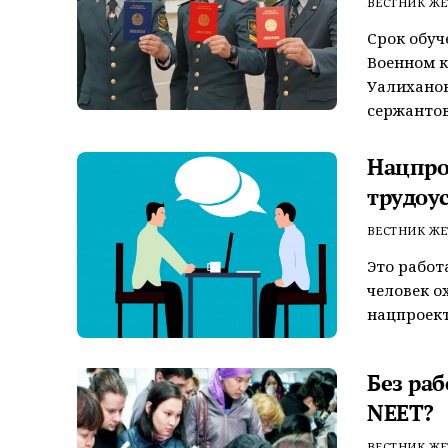
ВЕСТНИК ЖЕ
Срок обуч
Военном 
Уалихано
сержантов 
Нацпро
трудоу
ВЕСТНИК ЖЕ
Это работ
человек о
нацпроект
Без ра
NEET?
ВЕСТНИК ЖЕ