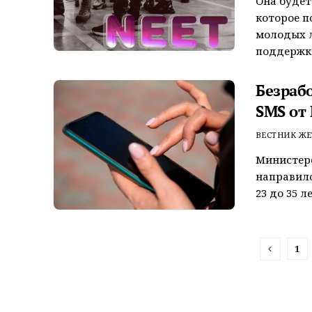
Она будет
которое п
молодых л
поддержки
Безраб
SMS от
ВЕСТНИК ЖЕ
Министерс
направило
23 до 35 лет
1