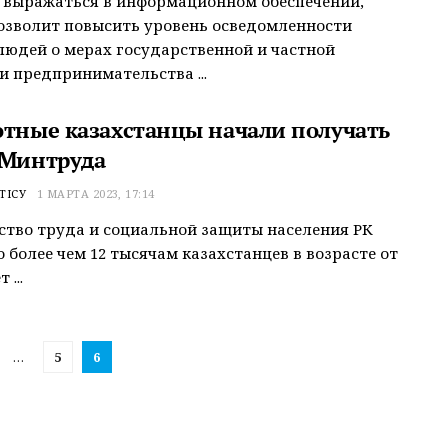
 выражаться в информационном обеспечении,
озволит повысить уровень осведомленности
юдей о мерах государственной и частной
 предпринимательства ...
отные казахстанцы начали получать
 Минтруда
ТІСУ
1 МАРТА 2023, 17:14
тво труда и социальной защиты населения РК
 более чем 12 тысячам казахстанцев в возрасте от
 ...
…
5
6