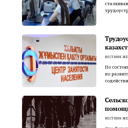
сталкиваю
трудоустро
Трудоу
казахс
ВЕСТНИК ЖЕ
По состоя
по развит
содействия
Сельск
помощ
ВЕСТНИК ЖЕ