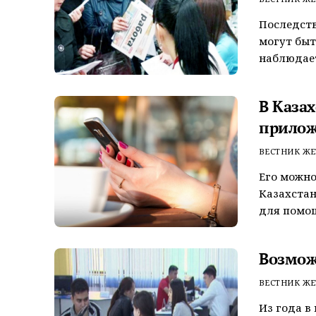
Последств
могут быт
наблюдает
В Каза
прилож
ВЕСТНИК ЖЕ
Его можно
Казахста
для помощ
Возмож
ВЕСТНИК ЖЕ
Из года в