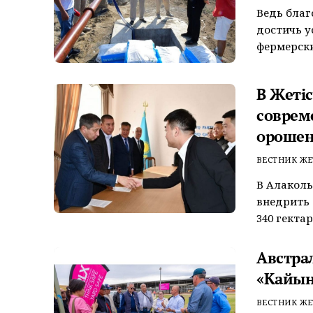
Ведь благ
достичь у
фермерски
В Жетi
соврем
ороше
ВЕСТНИК ЖЕ
В Алаколь
внедрить 
340 гектар
Австра
«Кайы
ВЕСТНИК ЖЕ