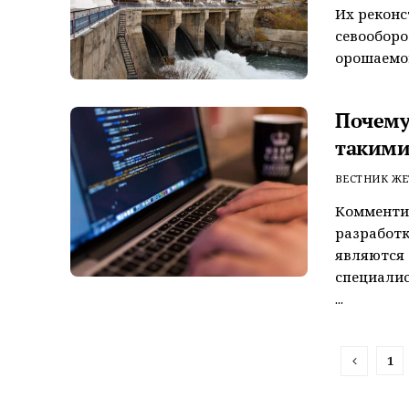
Их реконс
севооборо
орошаемой
Почему
такими
ВЕСТНИК ЖЕ
Комменти
разработк
являются
специалис
...
1