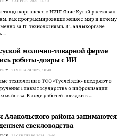
ТІСУ
7 АПРЕЛЯ 2025, 14:30
к талдыкорганского НИШ Янис Кугай рассказал
м, как программирование меняет мир и почему
менно за IT-технологиями. В Талдыкоргане
...
суской молочно-товарной ферме
ись роботы-дояры с ИИ
ТІСУ
21 ЯНВАРЯ 2025, 10:48
ые технологии в ТОО «Тәуелсіздік» внедряют в
ручения Главы государства о цифровизации
хозяйства. В ходе рабочей поездки в ...
и Алакольского района занимаются
дением свекловодства
ТІСУ
24 СЕНТЯБРЯ 2024, 13:40