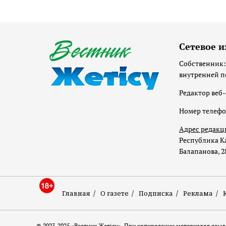
Сетевое и
Собственник:
внутренней п
Редактор веб-
Номер телеф
Адрес редакц
Республика Ка
Балапанова, 2
Главная
О газете
Подписка
Реклама
© 2023-2025 «Вестник Жетісу». При копировании материалов ссылк