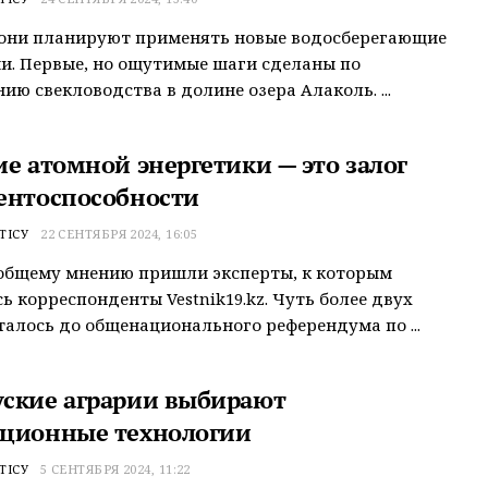
 они планируют применять новые водосберегающие
и. Первые, но ощутимые шаги сделаны по
ию свекловодства в долине озера Алаколь. ...
ие атомной энергетики — это залог
ентоспособности
ТІСУ
22 СЕНТЯБРЯ 2024, 16:05
общему мнению пришли эксперты, к которым
ь корреспонденты Vestnik19.kz. Чуть более двух
талось до общенационального референдума по ...
ские аграрии выбирают
ционные технологии
ТІСУ
5 СЕНТЯБРЯ 2024, 11:22