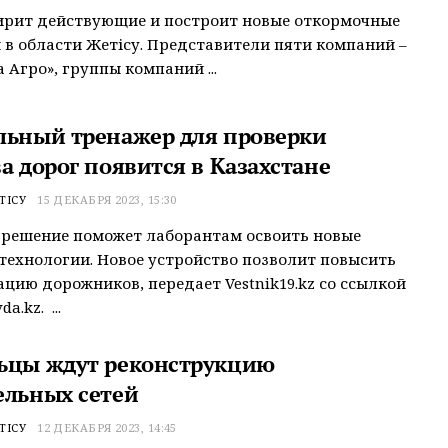
ирит действующие и построит новые откормочные
в области Жетісу. Представители пяти компаний –
 Агро», группы компаний ...
льный тренажер для проверки
а дорог появится в Казахстане
ТІСУ
15 ДЕКАБРЯ 2023, 15:30
 решение поможет лаборантам освоить новые
технологии. Новое устройство позволит повысить
цию дорожников, передает Vestnik19.kz со ссылкой
a.kz. ...
ьцы ждут реконструкцию
ельных сетей
ТІСУ
12 ДЕКАБРЯ 2023, 14:45