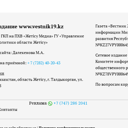
здание www.vestnik19.kz
Газета «Вестник 
информации Мин
 ГКП на ПХВ «Жетісу Медиа» ГУ «Управление
развития Респуб
олитики области Жетісу»
№KZ27VPY00064533
сайта: Далекенова М.А.
Сетевое издание 
Комитете инфор
она приёмной:
+ 7 (7282) 40-20-43
общественного р
ии
№KZ78VPY00064973
захстан, область Жетісу, г. Талдыкорган, ул.
По вопросам ко
8
Реклама
+7 (747) 286 2041
Контакты
а на сайт обязательна |
Политика конфиденциальности