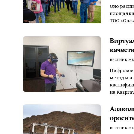
Оно расш
площадки 
ТОО «Олжа
Виртуа
качеств
ВЕСТНИК ЖЕ
Цифровое
методы и 
квалифика
на Kazpravd
Алакол
оросит
ВЕСТНИК ЖЕ