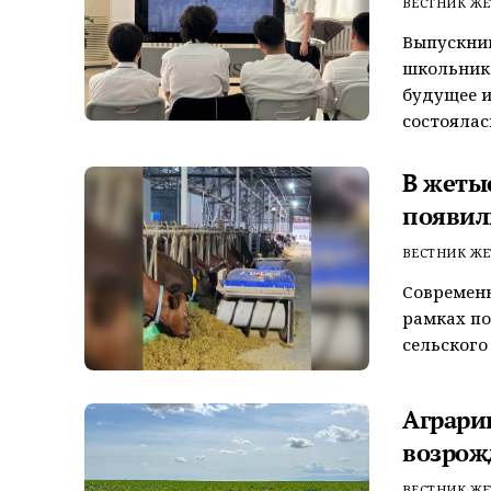
ВЕСТНИК ЖЕ
Выпускни
школьника
будущее и
состоялась 
В жеты
появил
ВЕСТНИК ЖЕ
Современн
рамках по
сельского 
Аграри
возрож
ВЕСТНИК ЖЕ