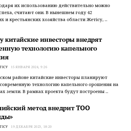
одаря их использованию действительно можно
спеха, считают они. В нынешнем году 42
х и крестьянских хозяйства области Жетісу, ...
су китайские инвесторы внедрят
енную технологию капельного
ния
ТІСУ
15 ЯНВАРЯ 2024, 9:26
ском районе китайские инвесторы планируют
современную технологию капельного орошения на
ах земли. В рамках проекта будут построены ...
лийский метод внедрит ТОО
нды»
ТІСУ
19 ДЕКАБРЯ 2023, 18:20