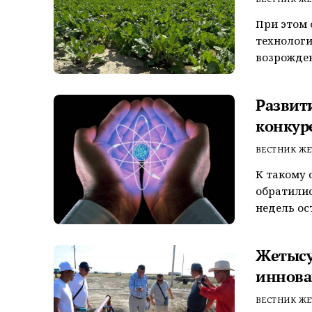
При этом
технологи
возрожден
Развит
конкур
ВЕСТНИК ЖЕ
К такому 
обратилис
недель ос
Жетысу
иннова
ВЕСТНИК ЖЕ