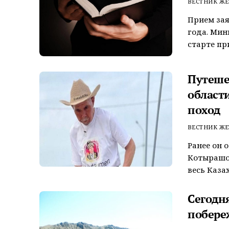
ВЕСТНИК ЖЕ
Прием зая
года. Мин
старте при
Путеше
област
поход
ВЕСТНИК ЖЕ
Ранее он 
Котырашо
весь Каза
Сегодня
побере