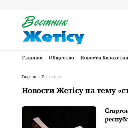
Главная
Общество
Новости Казахста
Главная
Тэг
старт
Новости Жетісу на тему «с
Стартов
респуб