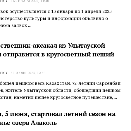
ТІСУ
16 ЯНВАРЯ 2025, 11:40
вок осуществляется с 15 января по 1 апреля 2025
истерство культуры и информации объявило о
ема заявок ...
ственник-аксакал из Улытауской
и отправится в кругосветный пеший
ТІСУ
31 ИЮЛЯ 2023, 12:39
обошел пешком весь Казахстан. 72-летний Сарсенбай
в, житель Улытауской области, обошедший пешком
хстан, наметил пешее кругосветное путешествие, ...
, 5 июня, стартовал летний сезон на
жье озера Алаколь