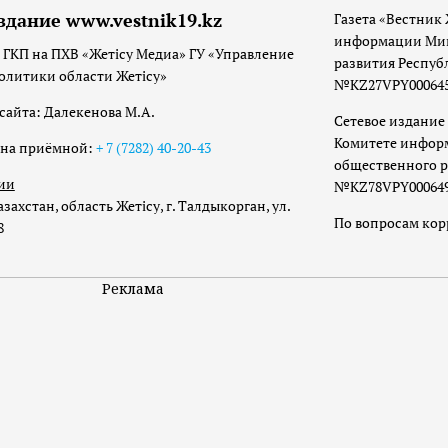
здание www.vestnik19.kz
Газета «Вестник 
информации Мин
 ГКП на ПХВ «Жетісу Медиа» ГУ «Управление
развития Респуб
олитики области Жетісу»
№KZ27VPY00064533
сайта: Далекенова М.А.
Сетевое издание 
Комитете инфор
она приёмной:
+ 7 (7282) 40-20-43
общественного р
ии
№KZ78VPY00064973
захстан, область Жетісу, г. Талдыкорган, ул.
По вопросам ко
8
Реклама