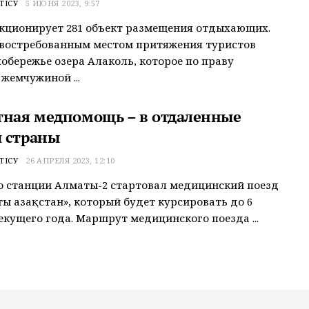
ТІСУ
5 ИЮНЯ 2023, 9:57
кционирует 281 объект размещения отдыхающих.
 востребованным местом притяжения туристов
побережье озера Алаколь, которое по праву
жемчужиной ...
тная медпомощь – в отдаленные
 страны
ТІСУ
26 АПРЕЛЯ 2023, 12:10
о станции Алматы-2 стартовал медицинский поезд
ы Қазақстан», который будет курсировать до 6
екущего года. Маршрут медицинского поезда ...