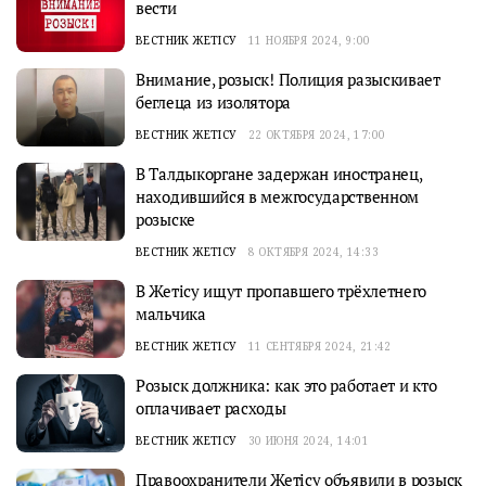
вести
ВЕСТНИК ЖЕТІСУ
11 НОЯБРЯ 2024, 9:00
Внимание, розыск! Полиция разыскивает
беглеца из изолятора
ВЕСТНИК ЖЕТІСУ
22 ОКТЯБРЯ 2024, 17:00
В Талдыкоргане задержан иностранец,
находившийся в межгосударственном
розыске
ВЕСТНИК ЖЕТІСУ
8 ОКТЯБРЯ 2024, 14:33
В Жетісу ищут пропавшего трёхлетнего
мальчика
ВЕСТНИК ЖЕТІСУ
11 СЕНТЯБРЯ 2024, 21:42
Розыск должника: как это работает и кто
оплачивает расходы
ВЕСТНИК ЖЕТІСУ
30 ИЮНЯ 2024, 14:01
Правоохранители Жетiсу объявили в розыск