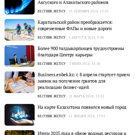
Аксуского и Алакольского районов
ВЕСТНИК ЖЕТІСУ
19 СЕНТЯБРЯ 2024, 13:53
Каратальский район преображается:
современные ФАПы и новые дороги
ВЕСТНИК ЖЕТІСУ
9 АВГУСТА 2024, 9:00
Более 900 талдыкорганцев трудоустроены
благодаря Центру карьеры
ВЕСТНИК ЖЕТІСУ
3 ИЮЛЯ 2024, 16:50
Business.enbek.kz: с 8 апреля стартует прием
заявок на получение грантов для
реализации бизнес-идей
ВЕСТНИК ЖЕТІСУ
31 МАРТА 2024, 15:02
На карте Казахстана появился новый город
ВЕСТНИК ЖЕТІСУ
11 ЯНВАРЯ 2024, 17:01
Итоги 2023 года в сфере водных ресурсов и